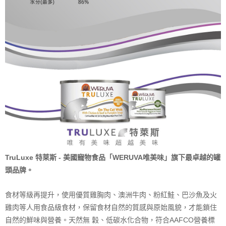
TruLuxe 特萊斯 - 美國寵物食品「WERUVA唯美味」旗下最卓越的罐
頭品牌。
食材等級再提升，使用優質雞胸肉、澳洲牛肉、粉紅鮭、巴沙魚及火
雞肉等人用食品級食材，保留食材自然的質感與原始風貌，才能鎖住
自然的鮮味與營養。天然無 穀、低碳水化合物，符合AAFCO營養標