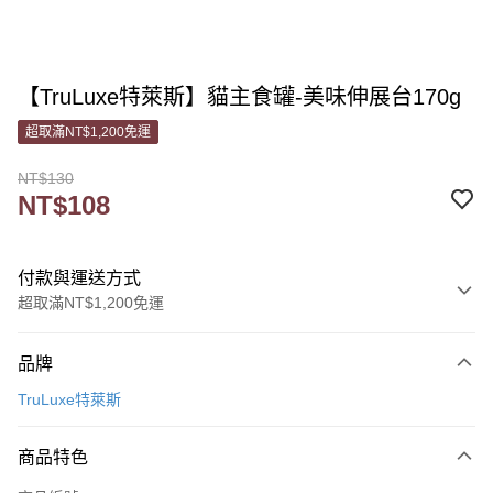
【TruLuxe特萊斯】貓主食罐-美味伸展台170g
超取滿NT$1,200免運
NT$130
NT$108
付款與運送方式
超取滿NT$1,200免運
付款方式
品牌
信用卡一次付款
TruLuxe特萊斯
信用卡分期付款
3 期 0 利率 每期
NT$36
21家銀行
商品特色
6 期 0 利率 每期
NT$18
21家銀行
合作金庫商業銀行
第一商業銀行