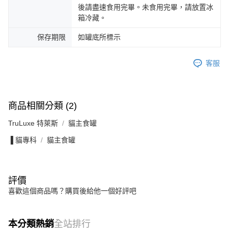
後請盡速食用完畢。未食用完畢，請放置冰
箱冷藏。
保存期限
如罐底所標示
客服
商品相關分類 (2)
TruLuxe 特萊斯
貓主食罐
▐ 貓專科
貓主食罐
評價
喜歡這個商品嗎？購買後給他一個好評吧
本分類熱銷
全站排行