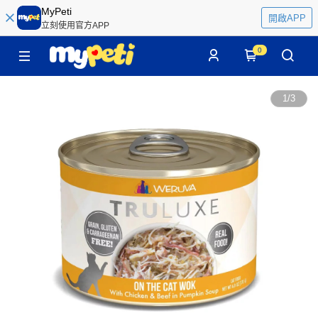
MyPeti
開啟APP
立刻使用官方APP
0
1
/
3