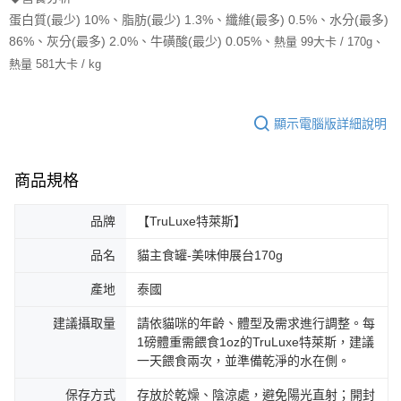
蛋白質(最少) 10%、脂肪(最少) 1.3%、纖維(最多) 0.5%、水分(最多)
熱量 99大卡 / 170g、
86%、灰分(最多) 2.0%、牛磺酸(最少) 0.05%、
熱量 581大卡 / kg
顯示電腦版詳細說明
商品規格
品牌
【TruLuxe特萊斯】
品名
貓主食罐-美味伸展台170g
產地
泰國
建議攝取量
請依貓咪的年齡、體型及需求進行調整。每
1磅體重需餵食1oz的TruLuxe特萊斯，建議
一天餵食兩次，並準備乾淨的水在側。
保存方式
存放於乾燥、陰涼處，避免陽光直射；開封