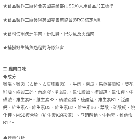
★食品製作工廠符合美國農業部(USDA)人用食品加工標準
★食品製作工廠獲得英國零售商協會(BRC)核定A級
★食材使用澳洲牛肉、粉紅鮭、巴沙魚及火雞肉
★捕撈野生鮪魚過程對海豚無害
☰
雞肉口味
◆
成分
雞湯、雞肉（去骨、去皮雞胸肉）、牛肉、南瓜、馬鈴薯澱粉、葵花
籽油、磷酸三鈣、黃原膠、乳酸鈣、氯化膽鹼、硫酸鋅、氯化鉀、牛
磺酸、維生素E、維生素B3、硫酸亞鐵、硫酸錳、維生素B1、泛酸
鈣、維生素A、維生素D3、維生素B2、維生素B6、葉酸、硫酸銅、碘
化鉀、MSB複合物（維生素K的來源）、亞硒酸鈉、生物素、維他命
B12。
◆
營養分析