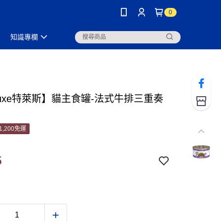
0
知識專欄
Luxe特萊斯】貓主食罐-法式牛排三重奏
1,200免運
5