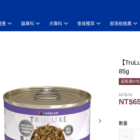
優惠
貓專科
犬專科
會員獨享
部落格推薦
【Tru
85g
超取滿NT$
NT$78
NT$6
數量