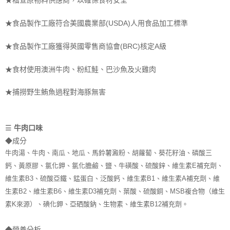
★食品製作工廠符合美國農業部(USDA)人用食品加工標準
★食品製作工廠獲得英國零售商協會(BRC)核定A級
★食材使用澳洲牛肉、粉紅鮭、巴沙魚及火雞肉
★捕撈野生鮪魚過程對海豚無害
☰
牛肉口味
◆
成分
牛肉湯、牛肉、南瓜、地瓜、馬鈴薯澱粉、胡蘿蔔、葵花籽油、磷酸三
鈣、黃原膠、氯化鉀、氯化膽鹼、鹽、牛磺酸、硫酸鋅、維生素E補充劑、
維生素B3、硫酸亞鐵、錳蛋白、泛酸鈣、維生素B1、維生素A補充劑、維
生素B2、維生素B6、維生素D3補充劑、葉酸、硫酸銅、MSB複合物（維生
素K來源）、碘化鉀、亞硒酸鈉、生物素、維生素B12補充劑。
◆
營養分析