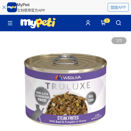
MyPeti
開啟APP
立刻使用官方APP
0
1
/
3