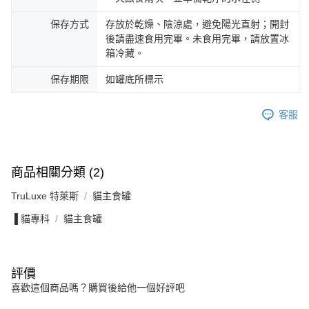
保存方式
存放於乾燥、陰涼處，避免陽光直射；開封
後請盡速食用完畢。未食用完畢，請放置冰
箱冷藏。
保存期限
如罐底所標示
客服
商品相關分類 (2)
TruLuxe 特萊斯
貓主食罐
▐ 貓專科
貓主食罐
評價
喜歡這個商品嗎？購買後給他一個好評吧