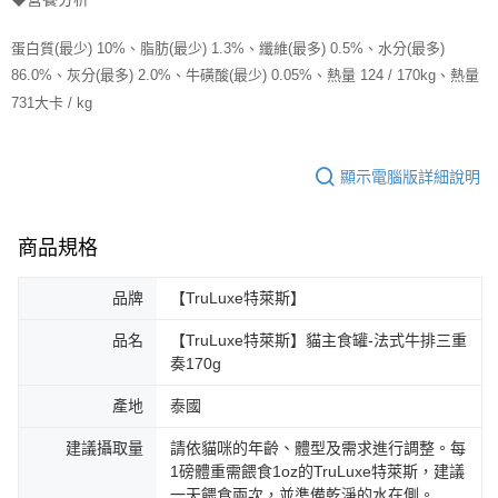
蛋白質(最少) 10%、脂肪(最少) 1.3%、纖維(最多) 0.5%、水分(最多)
86.0%、灰分(最多) 2.0%、牛磺酸(最少) 0.05%、熱量 124 / 170kg、
熱量
731大卡 / kg
顯示電腦版詳細說明
商品規格
品牌
【TruLuxe特萊斯】
品名
【TruLuxe特萊斯】貓主食罐-法式牛排三重
奏170g
產地
泰國
建議攝取量
請依貓咪的年齡、體型及需求進行調整。每
1磅體重需餵食1oz的TruLuxe特萊斯，建議
一天餵食兩次，並準備乾淨的水在側。