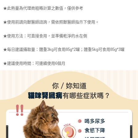
★
此熱量為代理商粗略計算之數值，僅供參考
★
使用前請向獸醫師諮詢，需依照獸醫師指示下使用。
★
使用方法：可直接食用，並準備乾淨的水在側
★每日
建議攝取量：
體重3kg可食用85g*2罐；體重5kg可食用85g*3罐
★
建議使用時間：
可連續使用6個月