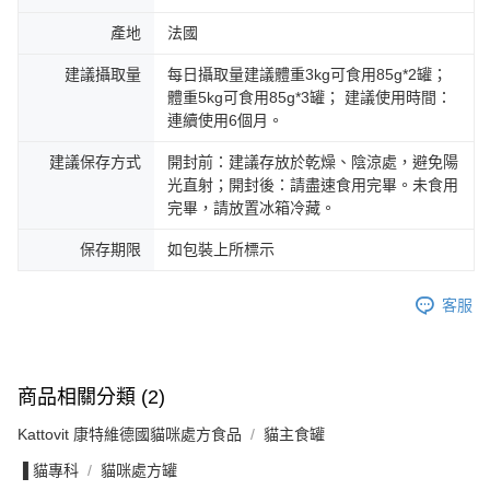
產地
法國
建議攝取量
每日攝取量建議體重3kg可食用85g*2罐；
體重5kg可食用85g*3罐； 建議使用時間：
連續使用6個月。
建議保存方式
開封前：建議存放於乾燥、陰涼處，避免陽
光直射；開封後：請盡速食用完畢。未食用
完畢，請放置冰箱冷藏。
保存期限
如包裝上所標示
客服
商品相關分類 (2)
Kattovit 康特維德國貓咪處方食品
貓主食罐
▐ 貓專科
貓咪處方罐