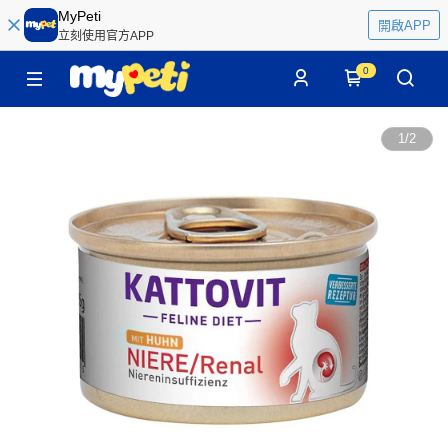
MyPeti
開啟APP
立刻使用官方APP
0
1
/
2