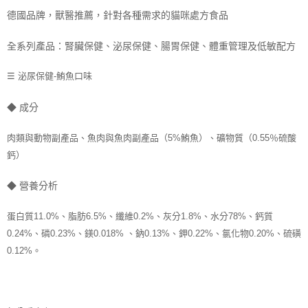
每筆NT$70，滿NT$1,200(含以上)免運費
德國品牌，獸醫推薦，
針對各種需求的貓咪處方食品
付款後7-11取貨
全系列產品：腎臟保健、泌尿保健、腸胃保健、體重管理及低敏配方
每筆NT$70，滿NT$1,200(含以上)免運費
☰
泌尿保健-鮪魚口味
新竹物流
每筆NT$100，滿NT$2,000(含以上)免運費
◆ 成分
付款後門市自取
肉類與動物副產品、魚肉與魚肉副產品（5%鮪魚）、礦物質（0.55％硫酸
免運費
鈣）
貨到付款
每筆NT$100，滿NT$2,000(含以上)免運費
◆ 營養分析
蛋白質11.0%、脂肪6.5%、纖維0.2%、灰分1.8%、水分78%、鈣質
0.24%、磷0.23%、鎂0.018% 、鈉0.13%、鉀0.22%、氯化物0.20%、硫磺
0.12%。