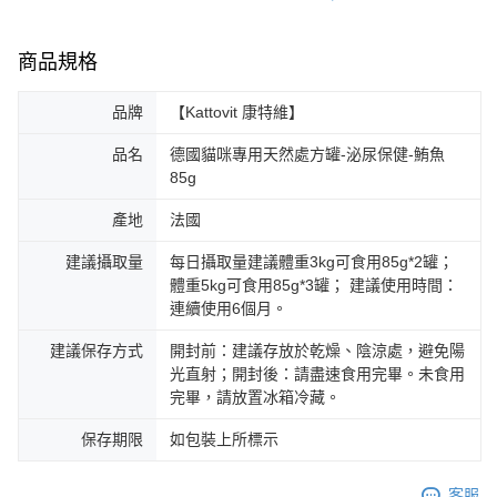
商品規格
品牌
【Kattovit 康特維】
品名
德國貓咪專用天然處方罐-泌尿保健-鮪魚
85g
產地
法國
建議攝取量
每日攝取量建議體重3kg可食用85g*2罐；
體重5kg可食用85g*3罐； 建議使用時間：
連續使用6個月。
建議保存方式
開封前：建議存放於乾燥、陰涼處，避免陽
光直射；開封後：請盡速食用完畢。未食用
完畢，請放置冰箱冷藏。
保存期限
如包裝上所標示
客服