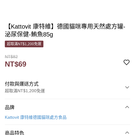
【Kattovit 康特維】德國貓咪專用天然處方罐-
泌尿保健-鮪魚85g
超取滿NT$1,200免運
NT$82
NT$69
付款與運送方式
超取滿NT$1,200免運
付款方式
品牌
信用卡一次付款
Kattovit 康特維德國貓咪處方食品
信用卡分期付款
3 期 0 利率 每期
NT$23
21家銀行
商品特色