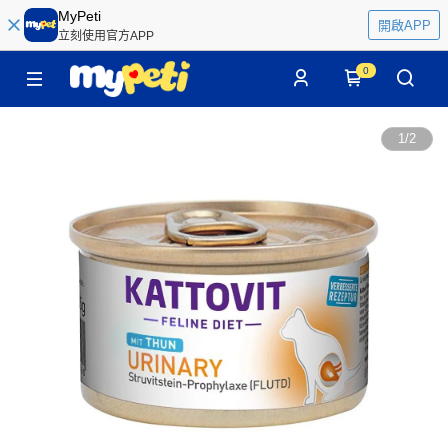
MyPeti
開啟APP
立刻使用官方APP
0
1
/
2