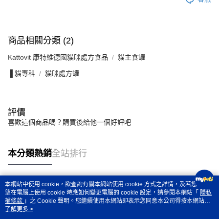
商品相關分類 (2)
Kattovit 康特維德國貓咪處方食品
貓主食罐
▐ 貓專科
貓咪處方罐
評價
喜歡這個商品嗎？購買後給他一個好評吧
本分類熱銷
全站排行
本網站中使用 cookie，欲查詢有關本網站使用 cookie 方式之詳情，及若您不希
熱門標籤
望在電腦上使用 cookie 時應如何變更電腦的 cookie 設定，請參閱本網站「
隱私
權條款
」之 Cookie 聲明。您繼續使用本網站即表示您同意本公司得按本網站使
用條款之 Cookie 聲明使用 cookie。
了解更多 >