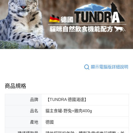
顯示電腦版詳細說明
商品規格
品牌
【TUNDRA 德國渴達】
品名
貓主食罐-野兔+雞肉400g
產地
德國