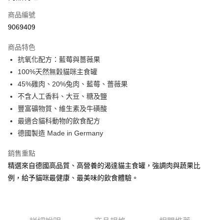
6 期 0 利率 每期
NT$20
21家銀行
合作金庫商業銀行
第一商業銀行
商品編號
華南商業銀行
彰化商業銀行
12 期 0 利率 每期
NT$10
21家銀行
合作金庫商業銀行
第一商業銀行
9069409
上海商業儲蓄銀行
台北富邦商業銀行
華南商業銀行
彰化商業銀行
24 期 0 利率 每期
NT$5
20家銀行
合作金庫商業銀行
第一商業銀行
國泰世華商業銀行
兆豐國際商業銀行
上海商業儲蓄銀行
台北富邦商業銀行
商品特色
華南商業銀行
彰化商業銀行
臺灣中小企業銀行
台中商業銀行
合作金庫商業銀行
第一商業銀行
超商取貨付款
國泰世華商業銀行
兆豐國際商業銀行
抗氧化配方：藍莓與薔薇果
上海商業儲蓄銀行
台北富邦商業銀行
匯豐（台灣）商業銀行
華泰商業銀行
華南商業銀行
彰化商業銀行
臺灣中小企業銀行
台中商業銀行
國泰世華商業銀行
兆豐國際商業銀行
100%天然無穀貓咪主食罐
聯邦商業銀行
遠東國際商業銀行
LINE Pay
上海商業儲蓄銀行
台北富邦商業銀行
匯豐（台灣）商業銀行
華泰商業銀行
臺灣中小企業銀行
台中商業銀行
元大商業銀行
永豐商業銀行
45%雞肉、20%兔肉、藍莓、薔薇果
兆豐國際商業銀行
臺灣中小企業銀行
聯邦商業銀行
遠東國際商業銀行
匯豐（台灣）商業銀行
華泰商業銀行
Apple Pay
玉山商業銀行
星展（台灣）商業銀行
台中商業銀行
匯豐（台灣）商業銀行
不含人工香料、大豆、糖及鹽
元大商業銀行
永豐商業銀行
聯邦商業銀行
遠東國際商業銀行
台新國際商業銀行
中國信託商業銀行
華泰商業銀行
聯邦商業銀行
玉山商業銀行
星展（台灣）商業銀行
豐富礦物質、維生素及牛磺酸
貨到付款
元大商業銀行
永豐商業銀行
台灣樂天信用卡公司
遠東國際商業銀行
元大商業銀行
台新國際商業銀行
中國信託商業銀行
最適合貓科動物的飲食配方
玉山商業銀行
星展（台灣）商業銀行
永豐商業銀行
玉山商業銀行
台灣樂天信用卡公司
台新國際商業銀行
中國信託商業銀行
德國製造 Made in Germany
運送方式
星展（台灣）商業銀行
台新國際商業銀行
台灣樂天信用卡公司
中國信託商業銀行
台灣樂天信用卡公司
全家取貨付款
銷售重點
每筆NT$70，滿NT$1,200(含以上)免運費
精選來自德國高品質、高營養的渴達貓主食罐，強調肉與蔬果比
例，給予貓咪最健康、最美味的飲食體驗。
付款後全家取貨
每筆NT$70，滿NT$1,200(含以上)免運費
7-11取貨付款