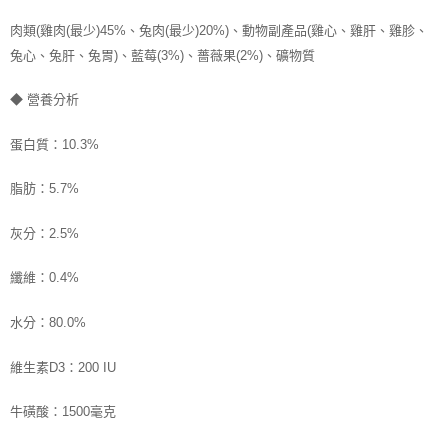
肉類(雞肉(最少)45%、兔肉(最少)20%)、動物副產品(雞心、雞肝、雞胗、
兔心、兔肝、兔胃)、藍莓(3%)、薔薇果(2%)、礦物質
◆ 營養分析
蛋白質：10.3%
脂肪：5.7%
灰分：2.5%
纖維：0.4%
水分：80.0%
維生素D3：200 IU
牛磺酸：1500毫克