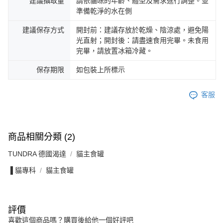
建議攝取量
請依貓咪的年齡、體型及需求進行調整。並
準備乾淨的水在側
建議保存方式
開封前：建議存放於乾燥、陰涼處，避免陽
光直射；開封後：請盡速食用完畢。未食用
完畢，請放置冰箱冷藏。
保存期限
如包裝上所標示
客服
商品相關分類 (2)
TUNDRA 德國渴達
貓主食罐
▐ 貓專科
貓主食罐
評價
喜歡這個商品嗎？購買後給他一個好評吧