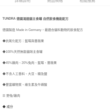
詳細說明
商品規格
相關推薦
每筆NT$70，滿NT$1,200(含以上)免運費
付款後7-11取貨
TUNDRA
貓主食罐
自然飲食機能配方
德國渴達
每筆NT$70，滿NT$1,200(含以上)免運費
新竹物流
最適合貓科動物的飲食配方
德國製造 Made in Germany，
每筆NT$100，滿NT$2,000(含以上)免運費
◆抗氧化配方：藍莓與薔薇果
付款後門市自取
免運費
◆100%天然無穀貓咪主食罐
貨到付款
◆45%雞肉、20%兔肉、藍莓、薔薇果
每筆NT$100，滿NT$2,000(含以上)免運費
◆不含人工香料、大豆、糖及鹽
◆豐富礦物質、維生素及牛磺酸
☰ 野兔/雞肉
◆ 成分