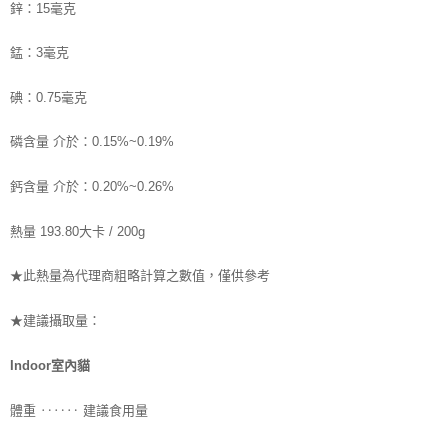
鋅：15毫克
錳：3毫克
碘：0.75毫克
磷含量 介於：0.15%~0.19%
鈣含量 介於：0.20%~0.26%
熱量 193.80大卡 / 200g
此熱量為代理商粗略計算之數值，僅供參考
★
★
建議攝取量：
Indoor室內貓
‥
‥ 建議食用量
體重 ‥