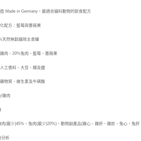
付款後門
最適合貓科動物的飲食配方
 Made in Germany，
免運費
貨到付款
氧化配方：藍莓與薔薇果
每筆NT$1
0%天然無穀貓咪主食罐
%雞肉、20%兔肉、藍莓、薔薇果
含人工香料、大豆、糖及鹽
富礦物質、維生素及牛磺酸
兔/雞肉
分
雞肉(最少)45%、兔肉(最少)20%)、動物副產品(雞心、雞肝、雞胗、兔心、兔肝、
養分析