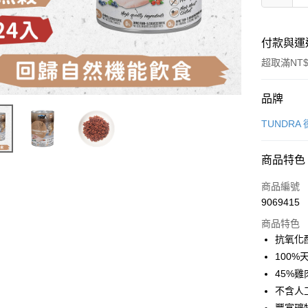
付款與運
超取滿NT$
付款方式
品牌
信用卡一
TUNDRA
信用卡分
商品特色
3 期 
商品編號
6 期 
合作金
9069415
華南商
12 期
合作金
上海商
商品特色
華南商
24 期
合作金
國泰世
抗氧化
上海商
華南商
臺灣中
合作金
超商取貨
100
國泰世
上海商
匯豐（
華南商
臺灣中
45%
國泰世
聯邦商
LINE Pay
上海商
匯豐（
不含人
臺灣中
元大商
兆豐國
聯邦商
匯豐（
Apple Pay