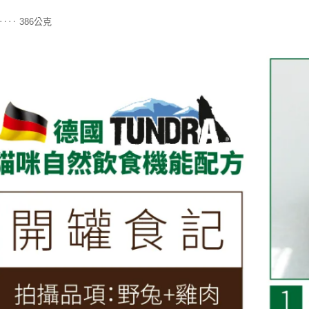
‥‥ 386公克