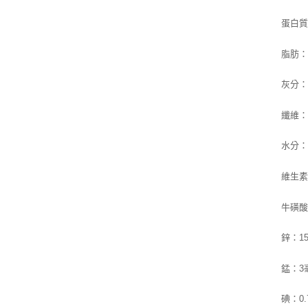
蛋白質
脂肪：
灰分：
纖維：
水分：8
維生素D
牛磺酸
鋅：1
錳：3
碘：0.