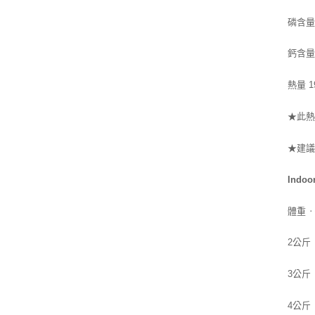
磷含量 
鈣含量 
熱量 19
此
★
★
建
Indo
體重 
2公斤 
3公斤 
4公斤 