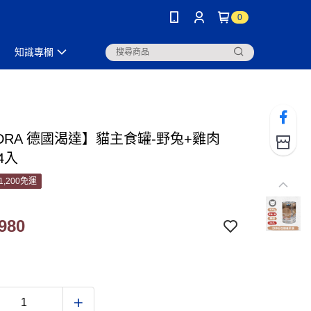
0
知識專欄
DRA 德國渴達】貓主食罐-野兔+雞肉
24入
1,200免運
980