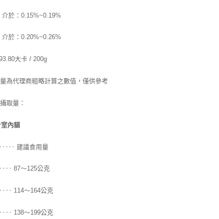
介於：0.15%~0.19%
介於：0.20%~0.26%
3.80大卡 / 200g
熱量為代理商粗略計算之數值，僅供參考
議攝取量：
or室內貓
‥
‥ 建議食用量
‥
‥‥ 87～125公克
‥‥ 114～164公克
‥‥ 138～199公克