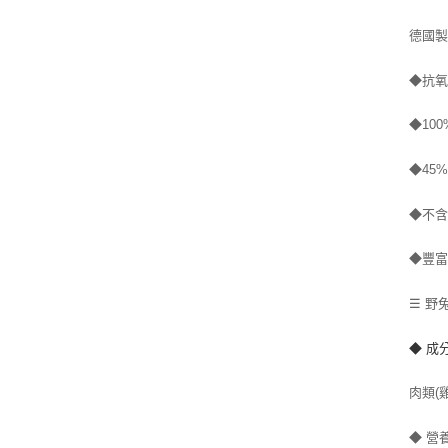
德國製造
◆抗
◆10
◆45
◆不
◆豐
☰ 野
◆ 成
肉類(
◆ 營