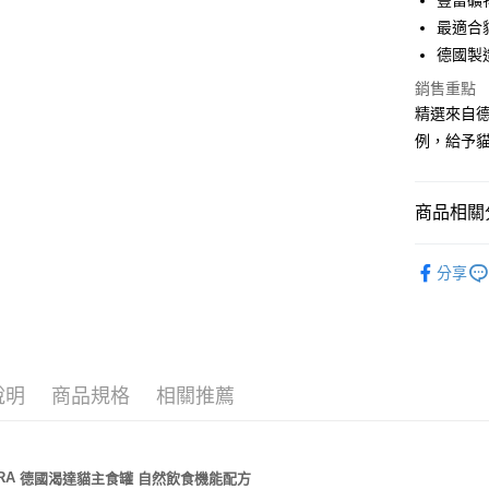
豐富礦
玉山商
台中商
元大商
聯邦商
台新國
最適合
華泰商
玉山商
貨到付款
元大商
台灣樂
遠東國
德國製造 
台新國
玉山商
永豐商
台灣樂
台新國
銷售重點
星展（
運送方式
台灣樂
精選來自
中國信
例，給予
全家取貨
每筆NT$7
商品相關分
付款後全
每筆NT$7
TUNDRA
分享
7-11取貨
▐ 貓專科
每筆NT$7
付款後7-1
每筆NT$7
說明
商品規格
相關推薦
新竹物流
每筆NT$1
RA
貓主食罐
自然飲食機能配方
德國渴達