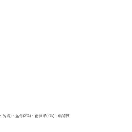
市自取
00，滿NT$2,000(含以上)免運費
兔胃)、藍莓(3%)、薔薇果(2%)、礦物質