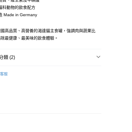
物質、維生素及牛磺酸
業銀行
星展（台灣）商業銀行
業銀行
匯豐（台灣）商業銀行
業銀行
永豐商業銀行
業銀行
遠東國際商業銀行
際商業銀行
中國信託商業銀行
貓科動物的飲食配方
業銀行
聯邦商業銀行
業銀行
星展（台灣）商業銀行
業銀行
永豐商業銀行
天信用卡公司
際商業銀行
元大商業銀行
Made in Germany
際商業銀行
中國信託商業銀行
業銀行
星展（台灣）商業銀行
業銀行
玉山商業銀行
天信用卡公司
際商業銀行
中國信託商業銀行
台灣）商業銀行
台新國際商業銀行
天信用卡公司
德國高品質、高營養的渴達貓主食罐，強調肉與蔬果比
託商業銀行
台灣樂天信用卡公司
貓咪最健康、最美味的飲食體驗。
付款
0，滿NT$1,200(含以上)免運費
類 (2)
家取貨
0，滿NT$1,200(含以上)免運費
 德國渴達
貓主食罐
客服
付款
貓主食罐
0，滿NT$1,200(含以上)免運費
1取貨
0，滿NT$1,200(含以上)免運費
00，滿NT$2,000(含以上)免運費