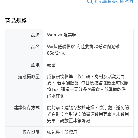
顯示電腦版詳細說明
商品規格
品牌
Weruva 唯美味
品名
Wx超低磷貓罐-海陸雙拼超低磷肉泥罐
85g*24入
產地
泰國
建議攝取量
成貓餵食標準：依年齡、身材及活動力而
異。 若單獨餵食, 每日應按貓咪體重每磅餵
食1oz, 建議一天分多次餵食。並準備乾淨
的水在側。
建議保存方式
開封前：建議存放於乾燥、陰涼處，避免陽
光直射；開封後：請盡速食用完畢。未食用
完畢，請放置冰箱冷藏。
保存期限
如包裝上所標示