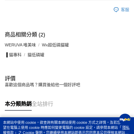
客服
商品相關分類 (2)
WERUVA 唯美味
Wx超低磷貓罐
▐ 貓專科
貓低磷罐
評價
喜歡這個商品嗎？購買後給他一個好評吧
本分類熱銷
全站排行
本網站中使用 cookie，欲查詢有關本網站使用 cookie 方式之詳情，及若您不希
熱門標籤
望在電腦上使用 cookie 時應如何變更電腦的 cookie 設定，請參閱本網站「
隱私
權條款
」之 Cookie 聲明。您繼續使用本網站即表示您同意本公司得按本網站使