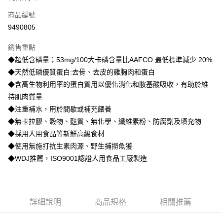
6 期 0 利率 每期
NT$275
21家銀行
合作金庫商業銀行
第一商業銀行
商品編號
華南商業銀行
彰化商業銀行
12 期 0 利率 每期
NT$137
21家銀行
合作金庫商業銀行
第一商業銀行
9490805
上海商業儲蓄銀行
台北富邦商業銀行
華南商業銀行
彰化商業銀行
24 期 0 利率 每期
NT$68
20家銀行
合作金庫商業銀行
第一商業銀行
國泰世華商業銀行
兆豐國際商業銀行
上海商業儲蓄銀行
台北富邦商業銀行
銷售重點
華南商業銀行
彰化商業銀行
臺灣中小企業銀行
台中商業銀行
合作金庫商業銀行
第一商業銀行
超商取貨付款
國泰世華商業銀行
兆豐國際商業銀行
◆超低含磷量；53mg/100大卡磷含量比AAFCO 最低標準減少 20%
上海商業儲蓄銀行
台北富邦商業銀行
匯豐（台灣）商業銀行
華泰商業銀行
華南商業銀行
彰化商業銀行
臺灣中小企業銀行
台中商業銀行
國泰世華商業銀行
兆豐國際商業銀行
◆天然低磷優質蛋白:去骨、去皮的雞胸肉和蛋白
聯邦商業銀行
遠東國際商業銀行
LINE Pay
上海商業儲蓄銀行
台北富邦商業銀行
匯豐（台灣）商業銀行
華泰商業銀行
臺灣中小企業銀行
台中商業銀行
元大商業銀行
永豐商業銀行
◆含高生物利用率的蛋白質用以優化消化和胺基酸吸收，有助於維
兆豐國際商業銀行
臺灣中小企業銀行
聯邦商業銀行
遠東國際商業銀行
匯豐（台灣）商業銀行
華泰商業銀行
Apple Pay
玉山商業銀行
星展（台灣）商業銀行
台中商業銀行
匯豐（台灣）商業銀行
持肌肉質量
元大商業銀行
永豐商業銀行
聯邦商業銀行
遠東國際商業銀行
台新國際商業銀行
中國信託商業銀行
華泰商業銀行
聯邦商業銀行
玉山商業銀行
星展（台灣）商業銀行
◆注重補水，用於間歇或補充餵養
貨到付款
元大商業銀行
永豐商業銀行
台灣樂天信用卡公司
遠東國際商業銀行
元大商業銀行
台新國際商業銀行
中國信託商業銀行
◆無卡拉膠、穀物、麩質、無化學、纖維素粉、防腐劑及填充物
玉山商業銀行
星展（台灣）商業銀行
永豐商業銀行
玉山商業銀行
台灣樂天信用卡公司
台新國際商業銀行
中國信託商業銀行
◆採用人用食品等新鮮高級食材
運送方式
星展（台灣）商業銀行
台新國際商業銀行
台灣樂天信用卡公司
◆使用無施打抗生素肉源、野生捕撈魚獲
中國信託商業銀行
台灣樂天信用卡公司
全家取貨付款
◆WDJ推薦，ISO9001認證人用食品工廠製造
每筆NT$70，滿NT$1,200(含以上)免運費
付款後全家取貨
每筆NT$70，滿NT$1,200(含以上)免運費
詳細說明
商品規格
相關推薦
7-11取貨付款