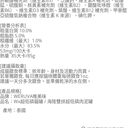
菸鹼酸補充劑（維生素B3）、泛酸鈣、維生素A 補充劑、硫酸
錳、硫酸銅、核黃素補充劑（維生素B2）、鹽酸吡哆醇（維生
素B6）、維生素D3 補充劑、葉酸、維生素B12 補充劑、甲萘醌
亞硫酸氫鈉複合物（維生素 K 來源）、碘化鉀。
[營養分析表]
粗蛋白質 10.0%
粗脂肪 5.0%
粗纖維（最大）1.0%
水分（最大）83.5%
53mg/100大卡
熱量 85大卡/85g
[建議攝取量]
成貓餵食標準：依年齡、身材及活動力而異。
若單獨餵食, 每日應按貓咪體重每磅餵食1oz,
建議一天分多次餵食。並準備乾淨的水在側。
[產品規格]
品牌：WERUVA唯美味
品名：Wx超低磷貓罐 / 海陸雙拼超低磷肉泥罐
產地：泰國