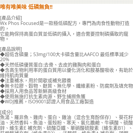
唯有唯美味 低磷無負!!
[產品介紹]
Wx Phos Focused是一款極低磷配方，
專門為肉食性動物打造
的
，
它能夠保持高蛋白質並低磷的攝入，
適合需要控制磷攝取的寵
物。
[產品說明]
◆超低含磷量；53mg/100大卡磷含量比AAFCO 最低標準減少
20%
◆天然低磷優質蛋白:去骨、去皮的雞胸肉和蛋白
◆含高生物利用率的蛋白質用以優化消化和胺基酸吸收，有助於
維持肌肉質量
◆注重補水，用於間歇或補充餵養
◆無卡拉膠、穀物、麩質、無化學、纖維素粉、防腐劑及填充物
◆採用人用食品等新鮮高級食材
◆使用無施打抗生素肉源、野生捕撈魚獲
◆WDJ推薦，ISO9001認證人用食品工廠製造
[成分]
魚湯、羅非魚、雞肉、蛋白、雞油（混合生育酚保存）、葵花籽
油、天然香料、魚油、蛋殼粉、寒天、氯化膽鹼、牛磺酸、硫酸
鋅、維生素E 補充劑、硫酸亞鐵、單硝酸硫胺素（維生素B1）、