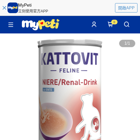
MyPeti
開啟APP
立刻使用官方APP
0
1
/
1