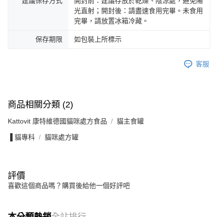
建議保存方式
開封前：建議存放於乾燥、陰涼處，避免陽
光直射；開封後：請盡速食用完畢。未食用
完畢，請放置冰箱冷藏。
保存期限
如包裝上所標示
客服
商品相關分類 (2)
Kattovit 康特維德國貓咪處方食品
貓主食罐
▐ 貓專科
貓咪處方罐
評價
喜歡這個商品嗎？購買後給他一個好評吧
本分類熱銷
全站排行