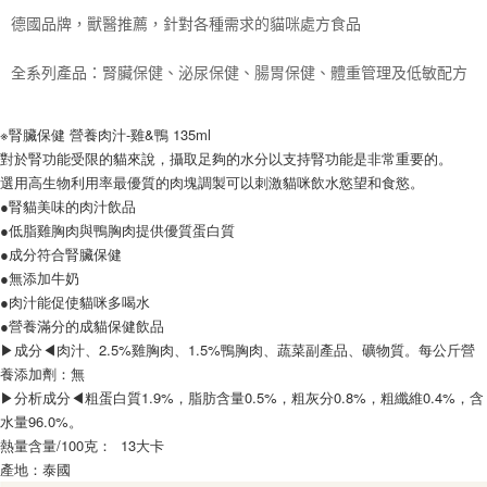
每筆NT$70，滿NT$1,200(含以上)免運費
德國品牌，獸醫推薦，
針對各種需求的貓咪處方食品
付款後7-11取貨
全系列產品：腎臟保健、泌尿保健、腸胃保健、體重管理及低敏配方
每筆NT$70，滿NT$1,200(含以上)免運費
新竹物流
※腎臟保健 營養肉汁-雞&鴨 135ml
每筆NT$100，滿NT$2,000(含以上)免運費
對於腎功能受限的貓來說，攝取足夠的水分以支持腎功能是非常重要的。
選用高生物利用率最優質的肉塊調製可以刺激貓咪飲水慾望和食慾。
付款後門市自取
●腎貓美味的肉汁飲品
免運費
●低脂雞胸肉與鴨胸肉提供優質蛋白質
●成分符合腎臟保健
貨到付款
●無添加牛奶
每筆NT$100，滿NT$2,000(含以上)免運費
●肉汁能促使貓咪多喝水
●營養滿分的成貓保健飲品
▶成分◀肉汁、2.5%雞胸肉、1.5%鴨胸肉、蔬菜副產品、礦物質。每公斤營
養添加劑：無
▶分析成分◀粗蛋白質1.9%，脂肪含量0.5%，粗灰分0.8%，粗纖維0.4%，含
水量96.0%。
熱量含量/100克： 13大卡
產地：泰國