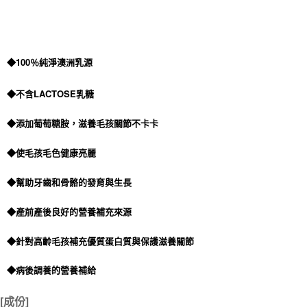
◆100％純淨澳洲乳源
◆不含LACTOSE乳糖
◆添加葡萄糖胺，滋養毛孩關節不卡卡
◆使毛孩毛色健康亮麗
◆幫助牙齒和骨骼的發育與生長
◆產前產後良好的營養補充來源
◆針對高齡毛孩補充優質蛋白質與保護滋養關節
◆病後調養的營養補給
[成份]