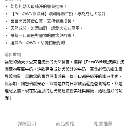
6 期 0 利率 每期
NT$41
21家銀行
合作金庫商業銀行
第一商業銀行
給您的幼犬最純淨的營養選擇！
華南商業銀行
彰化商業銀行
12 期 0 利率 每期
NT$20
21家銀行
合作金庫商業銀行
第一商業銀行
【PetsOWN派澳鮮】澳洲專屬牛奶，專為成幼犬設計。
上海商業儲蓄銀行
台北富邦商業銀行
華南商業銀行
彰化商業銀行
24 期 0 利率 每期
NT$10
20家銀行
合作金庫商業銀行
第一商業銀行
國泰世華商業銀行
兆豐國際商業銀行
富含高品質蛋白質，支持健康成長。
上海商業儲蓄銀行
台北富邦商業銀行
華南商業銀行
彰化商業銀行
臺灣中小企業銀行
台中商業銀行
合作金庫商業銀行
第一商業銀行
天然成分，無添加劑，讓愛犬安心享用。
超商取貨付款
國泰世華商業銀行
兆豐國際商業銀行
上海商業儲蓄銀行
台北富邦商業銀行
匯豐（台灣）商業銀行
華泰商業銀行
華南商業銀行
彰化商業銀行
臺灣中小企業銀行
台中商業銀行
讓每一口都是對寵物的關懷與呵護！
國泰世華商業銀行
兆豐國際商業銀行
聯邦商業銀行
遠東國際商業銀行
LINE Pay
上海商業儲蓄銀行
台北富邦商業銀行
匯豐（台灣）商業銀行
華泰商業銀行
選擇PetsOWN，給牠們最好的！
臺灣中小企業銀行
台中商業銀行
元大商業銀行
永豐商業銀行
兆豐國際商業銀行
臺灣中小企業銀行
聯邦商業銀行
遠東國際商業銀行
匯豐（台灣）商業銀行
華泰商業銀行
Apple Pay
玉山商業銀行
星展（台灣）商業銀行
台中商業銀行
匯豐（台灣）商業銀行
元大商業銀行
永豐商業銀行
銷售重點
聯邦商業銀行
遠東國際商業銀行
台新國際商業銀行
中國信託商業銀行
華泰商業銀行
聯邦商業銀行
玉山商業銀行
星展（台灣）商業銀行
貨到付款
讓您的幼犬享受來自澳洲的天然營養，選擇【PetsOWN派澳鮮】澳
元大商業銀行
永豐商業銀行
台灣樂天信用卡公司
遠東國際商業銀行
元大商業銀行
台新國際商業銀行
中國信託商業銀行
玉山商業銀行
星展（台灣）商業銀行
洲寵物專屬牛奶。這款專為成幼犬設計的牛奶，富含必需的維生素
永豐商業銀行
玉山商業銀行
台灣樂天信用卡公司
台新國際商業銀行
中國信託商業銀行
運送方式
與礦物質，幫助您的寶貝健康成長。每一口都是純淨的澳洲牛奶，
星展（台灣）商業銀行
台新國際商業銀行
台灣樂天信用卡公司
中國信託商業銀行
台灣樂天信用卡公司
無添加，讓您倍感安心。無論是作為日常飲品還是營養補給，都是
全家取貨付款
理想之選。現在就讓您的幼犬體驗這份美味與健康，給牠最好的呵
每筆NT$70，滿NT$1,200(含以上)免運費
護！
付款後全家取貨
每筆NT$70，滿NT$1,200(含以上)免運費
7-11取貨付款
詳細說明
商品規格
相關推薦