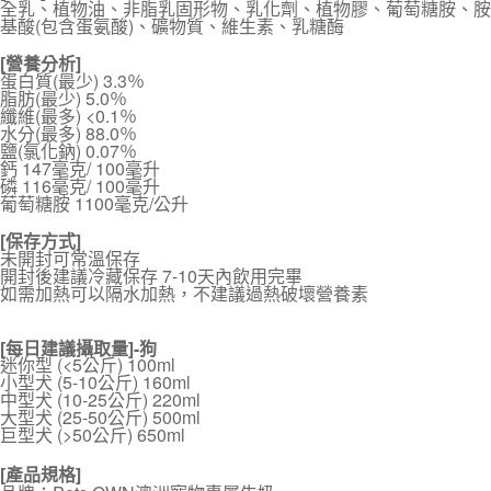
全乳、植物油、非脂乳固形物、乳化劑、植物膠、葡萄糖胺、胺
基酸(包含蛋氨酸)、礦物質、維生素、乳糖酶
[營養分析]
蛋白質(最少) 3.3％
脂肪(最少) 5.0％
纖維(最多) <0.1％
水分(最多) 88.0％
鹽(氯化鈉) 0.07％
鈣 147毫克/ 100毫升
磷 116毫克/ 100毫升
葡萄糖胺 1100毫克/公升
[保存方式]
未開封可常溫保存
開封後建議冷藏保存 7-10天內飲用完畢
如需加熱可以隔水加熱，不建議過熱破壞營養素
[每日建議攝取量]-狗
迷你型 (<5公斤) 100ml
小型犬 (5-10公斤) 160ml
中型犬 (10-25公斤) 220ml
大型犬 (25-50公斤) 500ml
巨型犬 (>50公斤) 650ml
[產品規格]