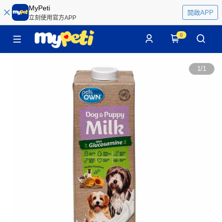
MyPeti
開啟APP
立刻使用官方APP
0
1
/
1