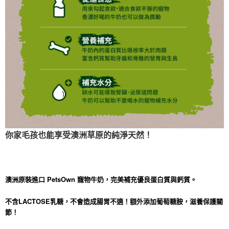
你家毛孩也能享受澳洲草原的純淨天然！
澳洲原裝進口 PetsOwn 寵物牛奶，完美補充優良蛋白質與鈣質。
不含LACTOSE乳糖，不會造成腸胃不適！額外添加葡萄糖胺，滋養保護關
節！