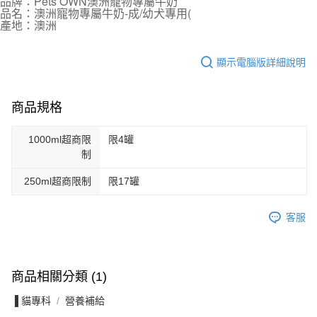
品牌：Pets OWN澳洲寵物專屬牛奶
品名：澳洲寵物專屬牛奶-成/幼犬專用(
產地：澳洲
顯示電腦版詳細說明
商品規格
1000ml超商限
限4罐
制
250ml超商限制
限17罐
客服
商品相關分類 (1)
▐ 貓專科
營養補給