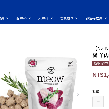
優惠
貓專科
犬專科
會員獨享
部落格推薦
【NZ 
餐-羊肉
超取滿NT$
NT$1,
數量