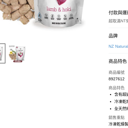
付款與運
超取滿NT$
付款方式
品牌
信用卡一
NZ Natur
信用卡分
商品特色
3 期 
商品編號
6 期 
合作金
8927612
華南商
12 期
合作金
上海商
商品特色
華南商
24 期
合作金
國泰世
含有超
上海商
華南商
臺灣中
合作金
超商取貨
冷凍乾
國泰世
上海商
匯豐（
華南商
臺灣中
全天然
國泰世
聯邦商
LINE Pay
上海商
匯豐（
臺灣中
元大商
銷售重點
兆豐國
聯邦商
匯豐（
Apple Pay
玉山商
冷凍乾燥
台中商
元大商
聯邦商