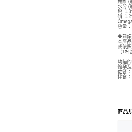
纖維 (
水分 (
鈣 1.
磷 1.
Omega
熱量：5
◆建議
本產品
或依照
（1杯為
幼貓的
懷孕及
佐餐：
拌食：
商品