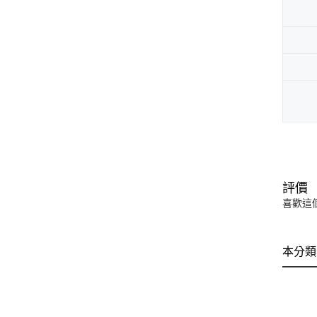
評價
喜歡這
本分類