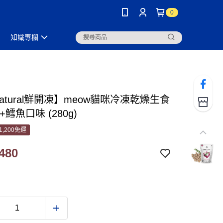
0
知識專欄
Natural鮮開凍】meow貓咪冷凍乾燥生食
+鱈魚口味 (280g)
1,200免運
480