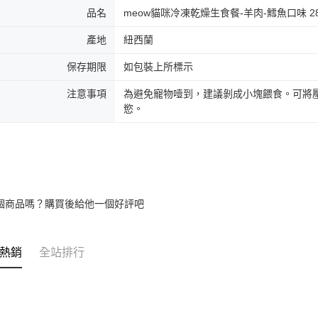
品名
meow貓咪冷凍乾燥生食餐-羊肉-鱈魚口味 28
產地
紐西蘭
保存期限
如包裝上所標示
注意事項
為避免寵物噎到，建議剝成小塊餵食。可將
慾。
個商品嗎？購買後給他一個好評吧
熱銷
全站排行