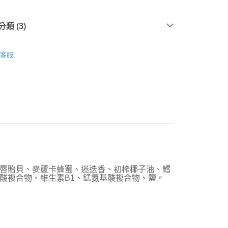
際商業銀行
中國信託商業銀行
業銀行
聯邦商業銀行
業銀行
星展（台灣）商業銀行
業銀行
永豐商業銀行
天信用卡公司
際商業銀行
元大商業銀行
際商業銀行
中國信託商業銀行
業銀行
星展（台灣）商業銀行
業銀行
玉山商業銀行
類 (3)
天信用卡公司
際商業銀行
中國信託商業銀行
台灣）商業銀行
台新國際商業銀行
天信用卡公司
al 鮮開凍
meow凍乾生食餐
託商業銀行
台灣樂天信用卡公司
客服
付款
推薦
0，滿NT$1,200(含以上)免運費
貓凍乾生食餐
家取貨
0，滿NT$1,200(含以上)免運費
付款
0，滿NT$1,200(含以上)免運費
1取貨
唇貽貝、麥蘆卡蜂蜜、迷迭香、初榨椰子油、鱈
0，滿NT$1,200(含以上)免運費
酸複合物、維生素B1、錳氨基酸複合物、鹽。
00，滿NT$2,000(含以上)免運費
市自取