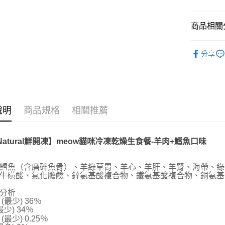
台新國
華泰商
玉山商
貨到付款
元大商
台灣樂
遠東國
台新國
玉山商
永豐商
商品相關分
台灣樂
台新國
星展（
運送方式
台灣樂
NZ Natur
中國信
分享
全家取貨
人氣商品
每筆NT$7
▐ 貓專科
付款後全
每筆NT$7
說明
商品規格
相關推薦
7-11取貨
每筆NT$7
 Natural鮮開凍】meow貓咪冷凍乾燥生食餐-羊肉+鱈魚口味
付款後7-1
鱈魚（含磨碎魚骨）、羊綠草胃、羊心、羊肝、羊腎、海帶、綠
每筆NT$7
牛磺酸、氯化膽鹼、鋅氨基酸複合物、鐵氨基酸複合物、銅氨基
新竹物流
分析
(最少) 36％
每筆NT$1
最少) 34％
(最少) 0.25％
付款後門