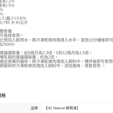
最多) 2％
免運費
最多) 5％
8％
2％
貨到付款
 3 (最少) 0.6％
每筆NT$1
,795 大卡/公斤
餵食量
可直接食用。
比例加入飲用水，將冷凍乾燥肉塊浸入水中，浸泡10分鐘後即
250ml）
建議攝取量：前6個月為2-3倍，6到12個月為1.5倍。
哺乳期的建議攝取量：約為2倍。
適合挑嘴的貓咪。將冷凍乾燥肉塊加入飼料中，攪拌後即可食用
將壓碎的冷凍乾燥肉塊加入飼料中，添加風味，增進食慾 。
規格
品牌
【NZ Natural 鮮開凍】