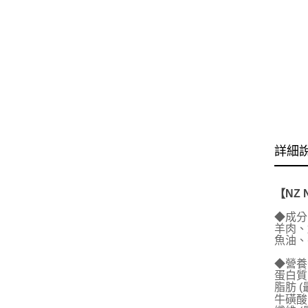
詳細
【NZ
◆成分
羊肉、
魚油、
◆營養
蛋白質 
脂肪 (
牛磺酸 