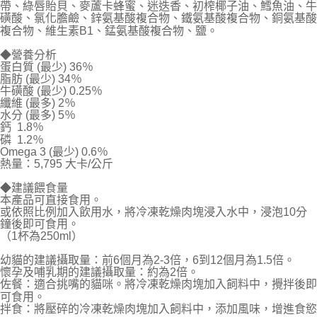
每筆NT$70，滿NT$1,200(含以上)免運費
帶、綠唇貽貝、麥蘆卡蜂蜜、迷迭香、初榨椰子油、鱈魚油、牛
磺酸、氯化膽鹼、鋅氨基酸複合物、鐵氨基酸複合物、銅氨基酸
付款後7-11取貨
複合物、維生素B1、錳氨基酸複合物、鹽。
每筆NT$70，滿NT$1,200(含以上)免運費
◆營養分析
蛋白質 (最少) 36％
新竹物流
脂肪 (最少) 34％
每筆NT$100，滿NT$2,000(含以上)免運費
牛磺酸 (最少) 0.25％
纖維 (最多) 2％
水分 (最多) 5％
付款後門市自取
鈣 1.8％
免運費
磷 1.2％
Omega 3 (最少) 0.6％
貨到付款
熱量：5,795 大卡/公斤
每筆NT$100，滿NT$2,000(含以上)免運費
◆建議餵食量
本產品可直接食用。
或依照比例加入飲用水，將冷凍乾燥肉塊浸入水中，浸泡10分
鐘後即可食用。
（1杯為250ml）
幼貓的建議攝取量：前6個月為2-3倍，6到12個月為1.5倍。
懷孕及哺乳期的建議攝取量：約為2倍。
佐餐：適合挑嘴的貓咪。將冷凍乾燥肉塊加入飼料中，攪拌後即
可食用。
拌食：將壓碎的冷凍乾燥肉塊加入飼料中，添加風味，增進食慾