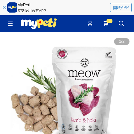
MyPeti
開啟APP
立刻使用官方APP
0
1
/
2