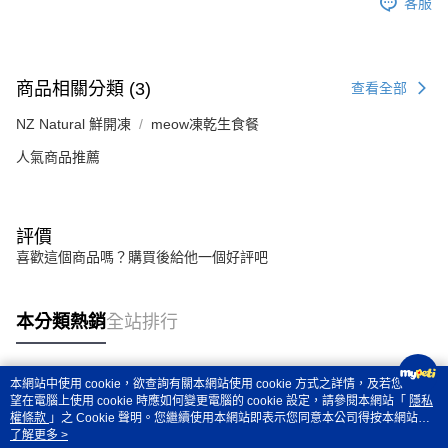
客服
商品相關分類 (3)
查看全部
NZ Natural 鮮開凍
meow凍乾生食餐
人氣商品推薦
評價
喜歡這個商品嗎？購買後給他一個好評吧
本分類熱銷
全站排行
本網站中使用 cookie，欲查詢有關本網站使用 cookie 方式之詳情，及若您不希
熱門標籤
望在電腦上使用 cookie 時應如何變更電腦的 cookie 設定，請參閱本網站「
隱私
權條款
」之 Cookie 聲明。您繼續使用本網站即表示您同意本公司得按本網站使
用條款之 Cookie 聲明使用 cookie。
了解更多 >