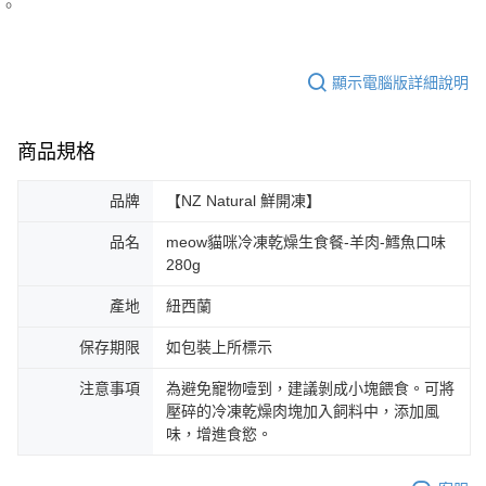
。
顯示電腦版詳細說明
商品規格
品牌
【NZ Natural 鮮開凍】
品名
meow貓咪冷凍乾燥生食餐-羊肉-鱈魚口味
280g
產地
紐西蘭
保存期限
如包裝上所標示
注意事項
為避免寵物噎到，建議剝成小塊餵食。可將
壓碎的冷凍乾燥肉塊加入飼料中，添加風
味，增進食慾。