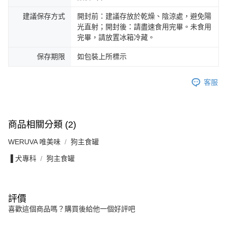
建議保存方式
開封前：建議存放於乾燥、陰涼處，避免陽
光直射；開封後：請盡速食用完畢。未食用
完畢，請放置冰箱冷藏。
保存期限
如包裝上所標示
客服
商品相關分類 (2)
WERUVA 唯美味
狗主食罐
▐ 犬專科
狗主食罐
評價
喜歡這個商品嗎？購買後給他一個好評吧