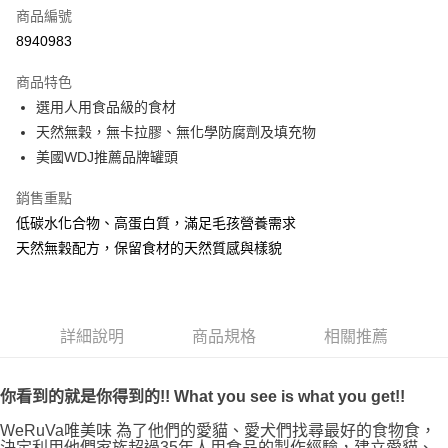
6 期 0 利率 每期
NT$15
21家銀行
合作金庫商業銀行
第一商業銀行
商品編號
華南商業銀行
彰化商業銀行
12 期 0 利率 每期
NT$7
21家銀行
合作金庫商業銀行
第一商業銀行
8940983
上海商業儲蓄銀行
台北富邦商業銀行
華南商業銀行
彰化商業銀行
24 期 0 利率 每期
NT$3
20家銀行
合作金庫商業銀行
第一商業銀行
國泰世華商業銀行
兆豐國際商業銀行
上海商業儲蓄銀行
台北富邦商業銀行
商品特色
華南商業銀行
彰化商業銀行
臺灣中小企業銀行
台中商業銀行
合作金庫商業銀行
第一商業銀行
超商取貨付款
國泰世華商業銀行
兆豐國際商業銀行
選用人用食品級的食材
上海商業儲蓄銀行
台北富邦商業銀行
匯豐（台灣）商業銀行
華泰商業銀行
華南商業銀行
彰化商業銀行
臺灣中小企業銀行
台中商業銀行
國泰世華商業銀行
兆豐國際商業銀行
天然無穀，無卡拉膠、無化學防腐劑及填充物
聯邦商業銀行
遠東國際商業銀行
LINE Pay
上海商業儲蓄銀行
台北富邦商業銀行
匯豐（台灣）商業銀行
華泰商業銀行
臺灣中小企業銀行
台中商業銀行
元大商業銀行
永豐商業銀行
美國WDJ推薦品牌罐頭
兆豐國際商業銀行
臺灣中小企業銀行
聯邦商業銀行
遠東國際商業銀行
匯豐（台灣）商業銀行
華泰商業銀行
Apple Pay
玉山商業銀行
星展（台灣）商業銀行
台中商業銀行
匯豐（台灣）商業銀行
元大商業銀行
永豐商業銀行
聯邦商業銀行
遠東國際商業銀行
台新國際商業銀行
中國信託商業銀行
銷售重點
華泰商業銀行
聯邦商業銀行
玉山商業銀行
星展（台灣）商業銀行
貨到付款
元大商業銀行
永豐商業銀行
台灣樂天信用卡公司
遠東國際商業銀行
元大商業銀行
低碳水化合物、高蛋白質，滿足毛孩營養需求
台新國際商業銀行
中國信託商業銀行
玉山商業銀行
星展（台灣）商業銀行
永豐商業銀行
玉山商業銀行
台灣樂天信用卡公司
天然無穀配方，保留食材的天然質感與樣貌
台新國際商業銀行
中國信託商業銀行
運送方式
星展（台灣）商業銀行
台新國際商業銀行
台灣樂天信用卡公司
中國信託商業銀行
台灣樂天信用卡公司
全家取貨付款
每筆NT$70，滿NT$1,200(含以上)免運費
詳細說明
商品規格
相關推薦
付款後全家取貨
每筆NT$70，滿NT$1,200(含以上)免運費
你看到的就是你得到的!! What you see is what you get!!
7-11取貨付款
WeRuVa唯美味 為了他們的愛貓、愛犬們找尋最好的食物食，
決定利用他們家族超過35年人用食品的製作經驗，建立愛貓、