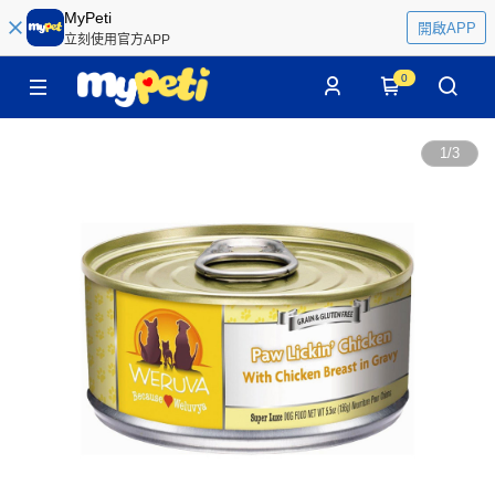
MyPeti
開啟APP
立刻使用官方APP
0
1
/
3