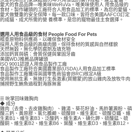
每筆NT$70，滿NT$1,200(含以上)免運費
愛犬的食品品牌—唯美味WeRuVa。唯美味使用人 用食品級的
食材，製作罐頭的工廠符合人用食品加工的標準，為您的愛貓、
付款後7-11取貨
愛犬做雙重的安全保障。每一款口味，皆符合美國AAFCO訂定
每筆NT$70，滿NT$1,200(含以上)免運費
的成貓、成犬所需的營 養標準，是您的寵物最佳主食選擇。
新竹物流
選用人用食品級的食材 People Food For Pets
每筆NT$100，滿NT$2,000(含以上)免運費
稽查原物料供應商，以確保食材安全
採用人用食品級的高級肉類，保持食材的質感與自然樣貌
付款後門市自取
天然無穀，無化學防腐劑及填充物
添加鈣質與磷：骨質保健與鞏固牙齒
免運費
美國WDJ推薦品牌罐頭
ISO 9001認證人用食品製作工廠
貨到付款
食品製作工廠符合美國農業部(USDA)人用食品加工標準
食品製作工廠獲得英國零售商協會(BRC)核定A級
每筆NT$100，滿NT$2,000(含以上)免運費
使用無抗生素、無施打生長激素(賀爾蒙)的放山雞肉及放牧牛肉
捕撈野生鮪魚過程對海豚無害
☰ 吮掌回味雞胸肉
◆ 成分
雞肉（去骨、去皮雞胸肉）、雞湯、葵花籽油、馬鈴薯澱粉、磷
酸三鈣、黃原膠、氯化膽鹼、硫酸鋅、維生素E、硫酸亞鐵、維
生素B1、維生素B3、泛酸鈣、維生素A、碘化鉀、硫酸錳、硫
酸銅、維生素B2、維生素B6、葉酸、維生素D3、維生素B12。