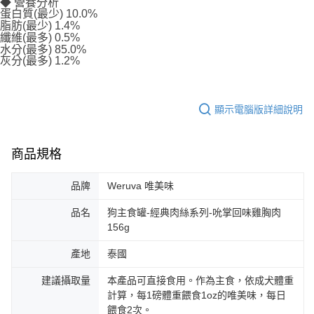
◆ 營養分析
蛋白質(最少) 10.0%
脂肪(最少) 1.4%
纖維(最多) 0.5%
水分(最多) 85.0%
灰分(最多) 1.2%
顯示電腦版詳細說明
商品規格
品牌
Weruva 唯美味
品名
狗主食罐-經典肉絲系列-吮掌回味雞胸肉
156g
產地
泰國
建議攝取量
本產品可直接食用。作為主食，依成犬體重
計算，每1磅體重餵食1oz的唯美味，每日
餵食2次。