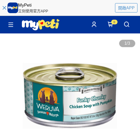
MyPeti
開啟APP
立刻使用官方APP
0
1
/
3