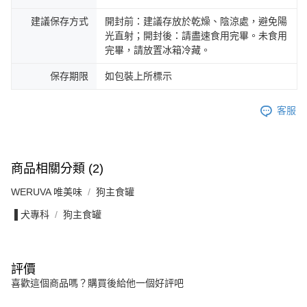
建議保存方式
開封前：建議存放於乾燥、陰涼處，避免陽
光直射；開封後：請盡速食用完畢。未食用
完畢，請放置冰箱冷藏。
保存期限
如包裝上所標示
客服
商品相關分類 (2)
WERUVA 唯美味
狗主食罐
▐ 犬專科
狗主食罐
評價
喜歡這個商品嗎？購買後給他一個好評吧