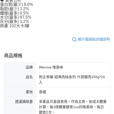
◆ 營養分析
蛋白質(最少) 8.0%
脂肪(最少) 1.2%
纖維(最多) 0.5%
水分(最多) 87.5%
灰分(最多) 1.2%
熱量 102大卡/罐
顯示電腦版詳細說明
商品規格
品牌
Weruva 唯美味
品名
狗主食罐-經典肉絲系列-什蔬雞肉156g*24
入
產地
泰國
建議攝取量
本產品可直接食用。作為主食，依成犬體重
計算，每1磅體重餵食1oz的唯美味，每日
餵食2次。