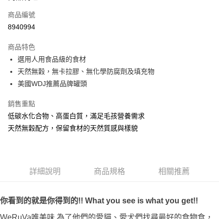
6 期 0 利率 每期
NT$358
21家銀行
合作金庫商業銀行
第一商業銀行
商品編號
華南商業銀行
彰化商業銀行
12 期 0 利率 每期
NT$179
21家銀行
合作金庫商業銀行
第一商業銀行
8940994
上海商業儲蓄銀行
台北富邦商業銀行
華南商業銀行
彰化商業銀行
24 期 0 利率 每期
NT$89
20家銀行
合作金庫商業銀行
第一商業銀行
國泰世華商業銀行
兆豐國際商業銀行
上海商業儲蓄銀行
台北富邦商業銀行
商品特色
華南商業銀行
彰化商業銀行
臺灣中小企業銀行
台中商業銀行
合作金庫商業銀行
第一商業銀行
超商取貨付款
國泰世華商業銀行
兆豐國際商業銀行
選用人用食品級的食材
上海商業儲蓄銀行
台北富邦商業銀行
匯豐（台灣）商業銀行
華泰商業銀行
華南商業銀行
彰化商業銀行
臺灣中小企業銀行
台中商業銀行
國泰世華商業銀行
兆豐國際商業銀行
天然無穀，無卡拉膠、無化學防腐劑及填充物
聯邦商業銀行
遠東國際商業銀行
LINE Pay
上海商業儲蓄銀行
台北富邦商業銀行
匯豐（台灣）商業銀行
華泰商業銀行
臺灣中小企業銀行
台中商業銀行
元大商業銀行
永豐商業銀行
美國WDJ推薦品牌罐頭
兆豐國際商業銀行
臺灣中小企業銀行
聯邦商業銀行
遠東國際商業銀行
匯豐（台灣）商業銀行
華泰商業銀行
Apple Pay
玉山商業銀行
星展（台灣）商業銀行
台中商業銀行
匯豐（台灣）商業銀行
元大商業銀行
永豐商業銀行
聯邦商業銀行
遠東國際商業銀行
台新國際商業銀行
中國信託商業銀行
銷售重點
華泰商業銀行
聯邦商業銀行
玉山商業銀行
星展（台灣）商業銀行
貨到付款
元大商業銀行
永豐商業銀行
台灣樂天信用卡公司
遠東國際商業銀行
元大商業銀行
低碳水化合物、高蛋白質，滿足毛孩營養需求
台新國際商業銀行
中國信託商業銀行
玉山商業銀行
星展（台灣）商業銀行
永豐商業銀行
玉山商業銀行
台灣樂天信用卡公司
天然無穀配方，保留食材的天然質感與樣貌
台新國際商業銀行
中國信託商業銀行
運送方式
星展（台灣）商業銀行
台新國際商業銀行
台灣樂天信用卡公司
中國信託商業銀行
台灣樂天信用卡公司
全家取貨付款
每筆NT$70，滿NT$1,200(含以上)免運費
詳細說明
商品規格
相關推薦
付款後全家取貨
每筆NT$70，滿NT$1,200(含以上)免運費
你看到的就是你得到的!! What you see is what you get!!
7-11取貨付款
WeRuVa唯美味 為了他們的愛貓、愛犬們找尋最好的食物食，