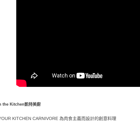
付款後門
免運費
貨到付款
每筆NT$1
in the Kitchen凱特美廚
 YOUR KITCHEN CARNIVORE 為肉食主義而設計的創意料理