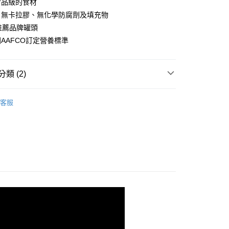
業銀行
星展（台灣）商業銀行
食品級的食材
業銀行
匯豐（台灣）商業銀行
業銀行
永豐商業銀行
業銀行
遠東國際商業銀行
際商業銀行
中國信託商業銀行
業銀行
聯邦商業銀行
，無卡拉膠、無化學防腐劑及填充物
業銀行
星展（台灣）商業銀行
業銀行
永豐商業銀行
天信用卡公司
際商業銀行
元大商業銀行
際商業銀行
中國信託商業銀行
推薦品牌罐頭
業銀行
星展（台灣）商業銀行
業銀行
玉山商業銀行
天信用卡公司
AAFCO訂定營養標準
際商業銀行
中國信託商業銀行
台灣）商業銀行
台新國際商業銀行
天信用卡公司
託商業銀行
台灣樂天信用卡公司
付款
類 (2)
0，滿NT$1,200(含以上)免運費
he Kitchen 凱特美廚
貓主餐包
客服
家取貨
貓主食餐包
0，滿NT$1,200(含以上)免運費
付款
0，滿NT$1,200(含以上)免運費
1取貨
0，滿NT$1,200(含以上)免運費
00，滿NT$2,000(含以上)免運費