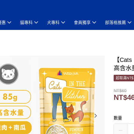
優惠
貓專科
犬專科
會員獨享
部落格推薦
【Cats
高含水
超取滿NT$
NT$60
NT$4
數量