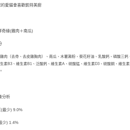
您的愛貓會喜歡凱特美廚
鮮奇緣(雞肉＋南瓜)
分
雞肉（去骨、去皮雞胸肉）、南瓜、木薯澱粉、葵花籽油、乳酸鈣、磷酸三鈣
生素B3、維生素B1、泛酸鈣、維生素A、硫酸錳、維生素D3、硫酸銅、維生
2。
養分析
最少) 9.0%
少) 1.4%