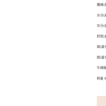
纖維(最
水分(最
灰分(最
鈣質(最
磷(最多
鎂(最多
牛磺酸(
熱量 6