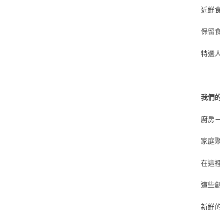
近鮮
保留
特選
我們
廚房
家庭
在這
這些
新鮮