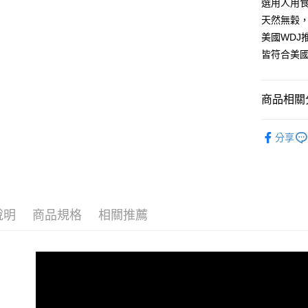
玉山商
選用人用
台中商
元大商
聯邦商
台新國
華泰商
天然無穀
玉山商
貨到付款
元大商
台灣樂
遠東國
台新國
美國WDJ
玉山商
永豐商
台灣樂
皆符合美國
台新國
星展（
運送方式
台灣樂
中國信
全家取貨
商品相關分
每筆NT$7
Cats in t
分享
付款後全
▐ 貓專科
每筆NT$7
7-11取貨
每筆NT$7
說明
商品規格
相關推薦
付款後7-1
每筆NT$7
新竹物流
每筆NT$1