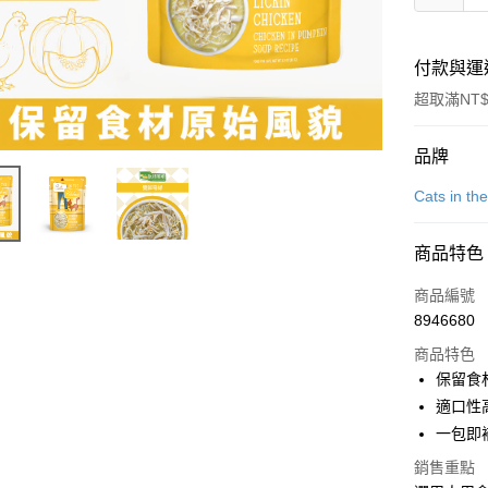
付款與運
超取滿NT$
付款方式
品牌
信用卡一
Cats in t
信用卡分
商品特色
3 期 
商品編號
6 期 
合作金
8946680
華南商
12 期
合作金
上海商
商品特色
華南商
24 期
合作金
國泰世
保留食
上海商
華南商
臺灣中
合作金
超商取貨
適口性
國泰世
上海商
匯豐（
華南商
臺灣中
一包即
國泰世
聯邦商
LINE Pay
上海商
匯豐（
臺灣中
元大商
銷售重點
兆豐國
聯邦商
匯豐（
Apple Pay