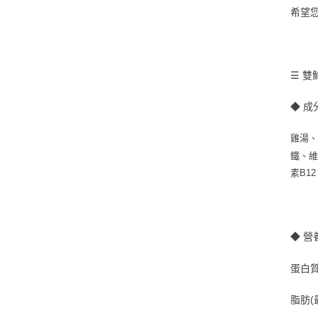
希望
☰ 雙
◆ 成
雞湯、
鐵、維
素B1
◆ 營
蛋白質(
脂肪(最