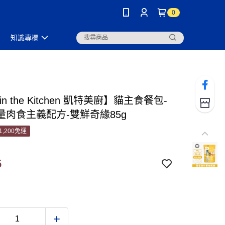
0
知識專欄
 in the Kitchen 凱特美廚】貓主食餐包-
量肉食主義配方-雙鮮奇緣85g
1,200免運
6