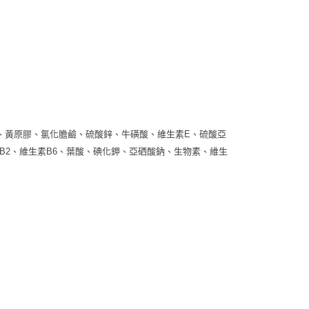
、黃原膠、氯化膽鹼、硫酸鋅、牛磺酸、維生素E、硫酸亞
素B2、維生素B6、葉酸、碘化鉀、亞硒酸鈉、生物素、維生