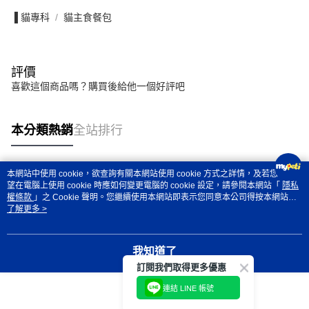
▐ 貓專科
貓主食餐包
評價
喜歡這個商品嗎？購買後給他一個好評吧
本分類熱銷
全站排行
本網站中使用 cookie，欲查詢有關本網站使用 cookie 方式之詳情，及若您不希
熱門標籤
望在電腦上使用 cookie 時應如何變更電腦的 cookie 設定，請參閱本網站「
隱私
權條款
」之 Cookie 聲明。您繼續使用本網站即表示您同意本公司得按本網站使
用條款之 Cookie 聲明使用 cookie。
了解更多 >
我知道了
訂閱我們取得更多優惠
連結 LINE 帳號