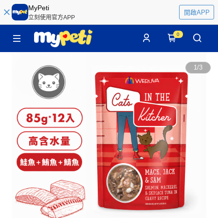
MyPeti
開啟APP
立刻使用官方APP
0
1
/
3