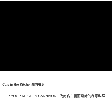
每筆NT$70，滿NT$1,200(含以上)免運費
付款後7-11取貨
每筆NT$70，滿NT$1,200(含以上)免運費
新竹物流
每筆NT$100，滿NT$2,000(含以上)免運費
付款後門市自取
免運費
貨到付款
每筆NT$100，滿NT$2,000(含以上)免運費
Cats in the Kitchen凱特美廚
FOR YOUR KITCHEN CARNIVORE 為肉食主義而設計的創意料理