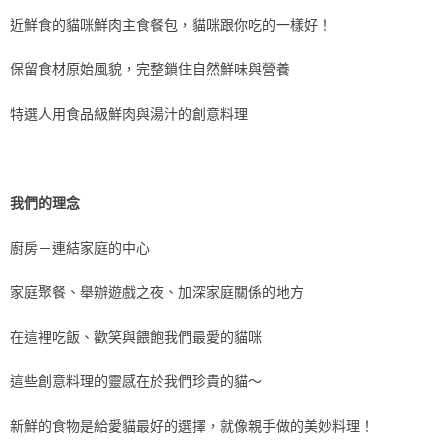
近鮮食的貓咪鮮肉主食餐包，貓咪跟你吃的一樣好！
保留食材原始風貌，完整鎖住自然鮮味與營養
特選人用食品級鮮肉與湯汁的創意料理
我們的理念
廚房－連結家庭的中心
家庭聚餐、舉辦遊戲之夜、加深家庭關係的地方
在這裡吃飯、歡笑與餵飽我們最愛的貓咪
這些創意料理的靈感在於我們珍貴的貓～
新鮮的食物是給愛貓最好的選擇，就像親手做的美妙料理！