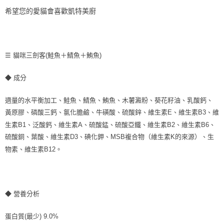
希望您的愛貓會喜歡凱特美廚
☰ 貓咪三劍客(鮭魚＋鯖魚＋鮪魚)
◆ 成分
適量的水平衡加工、鮭魚、鯖魚、鮪魚、木薯澱粉、葵花籽油、乳酸鈣、
黃原膠、磷酸三鈣、氯化膽鹼、牛磺酸、硫酸鋅、維生素E、維生素B3、維
生素B1、泛酸鈣、維生素A、硫酸錳、硫酸亞鐵、維生素B2、維生素B6、
硫酸銅、葉酸、維生素D3、碘化鉀、MSB複合物（維生素K的來源）、生
物素、維生素B12。
◆ 營養分析
蛋白質(最少) 9.0%