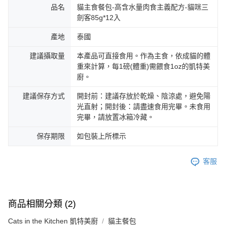
品名
貓主食餐包-高含水量肉食主義配方-貓咪三
劍客85g*12入
產地
泰國
建議攝取量
本產品可直接食用。作為主食，依成貓的體
重來計算，每1磅(體重)需餵食1oz的凱特美
廚。
建議保存方式
開封前：建議存放於乾燥、陰涼處，避免陽
光直射；開封後：請盡速食用完畢。未食用
完畢，請放置冰箱冷藏。
保存期限
如包裝上所標示
客服
商品相關分類 (2)
Cats in the Kitchen 凱特美廚
貓主餐包