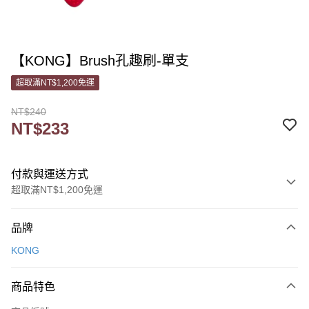
【KONG】Brush孔趣刷-單支
超取滿NT$1,200免運
NT$240
NT$233
付款與運送方式
超取滿NT$1,200免運
付款方式
品牌
信用卡一次付款
KONG
信用卡分期付款
3 期 0 利率 每期
NT$77
21家銀行
商品特色
6 期 0 利率 每期
NT$38
21家銀行
合作金庫商業銀行
第一商業銀行