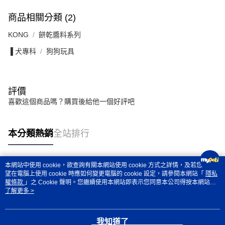
商品相關分類 (2)
KONG
餅乾醬料系列
▐ 犬專科
狗狗玩具
評價
喜歡這個商品嗎？購買後給他一個好評吧
本分類熱銷
全站排行
本網站中使用 cookie，欲查詢有關本網站使用 cookie 方式之詳情，及若您不希
熱門標籤
望在電腦上使用 cookie 時應如何變更電腦的 cookie 設定，請參閱本網站「
隱私
權條款
」之 Cookie 聲明。您繼續使用本網站即表示您同意本公司得按本網站使
用條款之 Cookie 聲明使用 cookie。
了解更多 >
我知道了