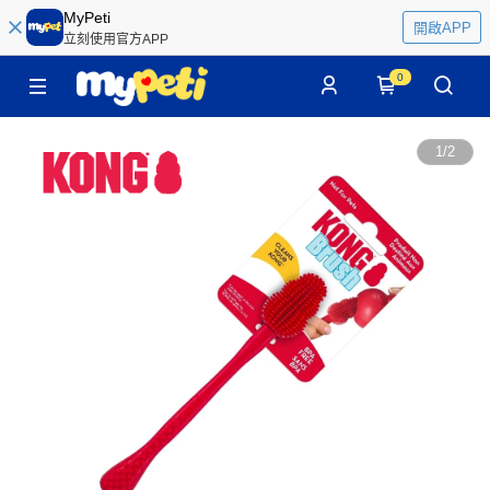
MyPeti
開啟APP
立刻使用官方APP
0
1
/
2