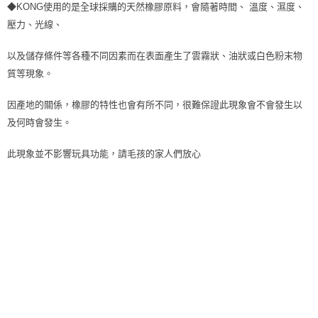
◆KONG使用的是全球採購的天然橡膠原料，會隨著時間、 溫度、濕度、
付款後7-11取貨
壓力、光線、
每筆NT$70，滿NT$1,200(含以上)免運費
以及儲存條件等各種不同因素而在表面產生了雲霧狀、油狀或白色粉末物
新竹物流
質等現象。
每筆NT$100，滿NT$2,000(含以上)免運費
因產地的關係，橡膠的特性也會有所不同，很難保證此現象會不會發生以
付款後門市自取
及何時會發生。
免運費
此現象並不影響玩具功能，請毛孩的家人們放心
貨到付款
每筆NT$100，滿NT$2,000(含以上)免運費