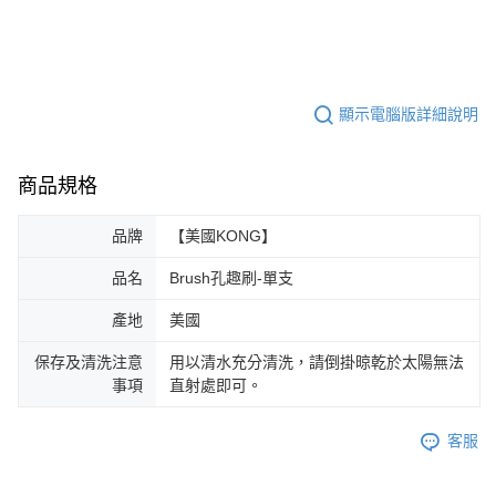
顯示電腦版詳細說明
商品規格
品牌
【美國KONG】
品名
Brush孔趣刷-單支
產地
美國
保存及清洗注意
用以清水充分清洗，請倒掛晾乾於太陽無法
事項
直射處即可。
客服