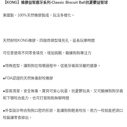
每筆NT$70，滿NT$1,200(含以上)免運費
【KONG】橡膠益智磨牙系列-Classic Biscuit Ball抗憂鬱益智球
7-11取貨付款
美國製，100%天然橡膠製成，玩法多樣化。
每筆NT$70，滿NT$1,200(含以上)免運費
付款後7-11取貨
每筆NT$70，滿NT$1,200(含以上)免運費
天然耐咬KONG橡膠，四個骨頭型填充孔，延長玩樂時間
新竹物流
可任意使用不同零食填充，增加挑戰，鍛鍊狗狗專注力
每筆NT$100，滿NT$2,000(含以上)免運費
●特殊造型，讓狗狗在咀嚼過程中，促進牙齒與牙齦的健康。
付款後門市自取
免運費
●FDA認證的天然無毒耐咬橡膠
貨到付款
●容易清潔，安全無毒，寶貝可安心玩耍，抗憂鬱玩具，又可鍛練狗狗牙齒
每筆NT$100，滿NT$2,000(含以上)免運費
和下顎咬合能力，也可打發狗狗無聊時間
●外型設計吻合狗狗口腔的形狀，能讓狗狗輕易咬住，用力一咬就能把洞口
咬扁讓零食掉出。