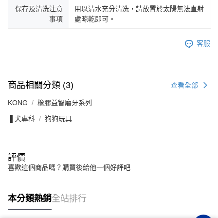
保存及清洗注意
用以清水充分清洗，請放置於太陽無法直射
事項
處晾乾即可。
客服
商品相關分類 (3)
查看全部
KONG
橡膠益智磨牙系列
▐ 犬專科
狗狗玩具
評價
喜歡這個商品嗎？購買後給他一個好評吧
本分類熱銷
全站排行