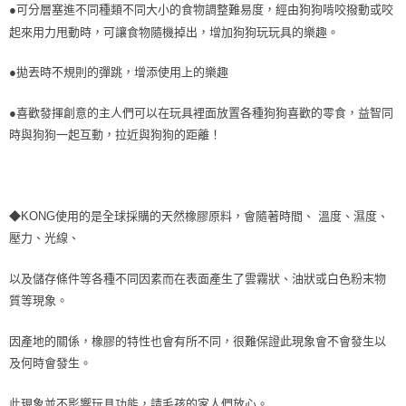
●可分層塞進不同種類不同大小的食物調整難易度，經由狗狗啃咬撥動或咬
起來用力甩動時，可讓食物隨機掉出，增加狗狗玩玩具的樂趣。
●拋丟時不規則的彈跳，增添使用上的樂趣
●喜歡發揮創意的主人們可以在玩具裡面放置各種狗狗喜歡的零食，益智同
時與狗狗一起互動，拉近與狗狗的距離！
◆KONG使用的是全球採購的天然橡膠原料，會隨著時間、 溫度、濕度、
壓力、光線、
以及儲存條件等各種不同因素而在表面產生了雲霧狀、油狀或白色粉末物
質等現象。
因產地的關係，橡膠的特性也會有所不同，很難保證此現象會不會發生以
及何時會發生。
此現象並不影響玩具功能，請毛孩的家人們放心。