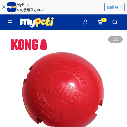
MyPeti
開啟APP
立刻使用官方APP
0
1
/
2