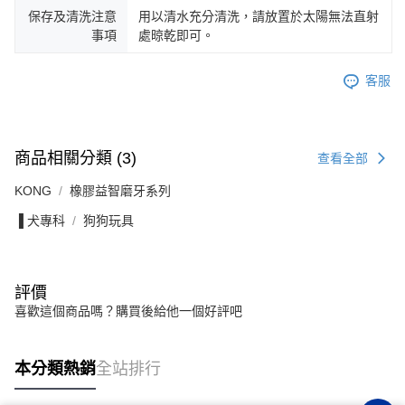
保存及清洗注意
用以清水充分清洗，請放置於太陽無法直射
事項
處晾乾即可。
客服
商品相關分類 (3)
查看全部
KONG
橡膠益智磨牙系列
▐ 犬專科
狗狗玩具
評價
喜歡這個商品嗎？購買後給他一個好評吧
本分類熱銷
全站排行