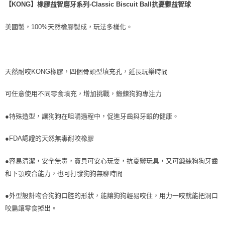
每筆NT$70，滿NT$1,200(含以上)免運費
【KONG】橡膠益智磨牙系列-Classic Biscuit Ball抗憂鬱益智球
7-11取貨付款
美國製，100%天然橡膠製成，玩法多樣化。
每筆NT$70，滿NT$1,200(含以上)免運費
付款後7-11取貨
每筆NT$70，滿NT$1,200(含以上)免運費
天然耐咬KONG橡膠，四個骨頭型填充孔，延長玩樂時間
新竹物流
可任意使用不同零食填充，增加挑戰，鍛鍊狗狗專注力
每筆NT$100，滿NT$2,000(含以上)免運費
●特殊造型，讓狗狗在咀嚼過程中，促進牙齒與牙齦的健康。
付款後門市自取
免運費
●FDA認證的天然無毒耐咬橡膠
貨到付款
●容易清潔，安全無毒，寶貝可安心玩耍，抗憂鬱玩具，又可鍛練狗狗牙齒
每筆NT$100，滿NT$2,000(含以上)免運費
和下顎咬合能力，也可打發狗狗無聊時間
●外型設計吻合狗狗口腔的形狀，能讓狗狗輕易咬住，用力一咬就能把洞口
咬扁讓零食掉出。