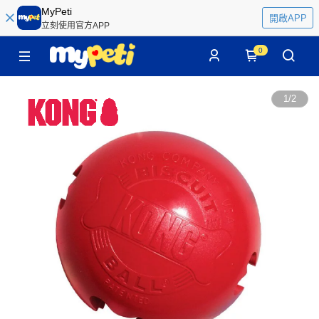
MyPeti
開啟APP
立刻使用官方APP
0
1
/
2