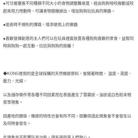
●可分層塞進不同種類不同大小的食物調整難易度，經由狗狗啃咬撥動或咬
起來用力甩動時，可讓食物隨機掉出，增加狗狗玩玩具的樂趣。
●拋丟時不規則的彈跳，增添使用上的樂趣
●喜歡發揮創意的主人們可以在玩具裡面放置各種狗狗喜歡的零食，益智同
時與狗狗一起互動，拉近與狗狗的距離！
◆KONG使用的是全球採購的天然橡膠原料，會隨著時間、 溫度、濕度、
壓力、光線、
以及儲存條件等各種不同因素而在表面產生了雲霧狀、油狀或白色粉末物
質等現象。
因產地的關係，橡膠的特性也會有所不同，很難保證此現象會不會發生以
及何時會發生。
此現象並不影響玩具功能，請毛孩的家人們放心。