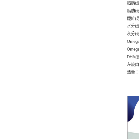
脂肪(
脂肪(
纖維(最
水分(最
灰分(最
Omeg
Omeg
DHA(
左旋肉
熱量：