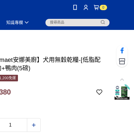
0
知識專欄
amaet安娜美廚】犬用無穀乾糧-[低脂配
肉+鴨肉(5磅)
1,200免運
380