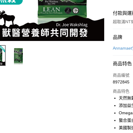
付款與運
超取滿NT$
付款方式
品牌
信用卡一
Annama
信用卡分
商品特色
3 期 
商品編號
6 期 
合作金
8972845
華南商
12 期
合作金
上海商
商品特色
華南商
24 期
合作金
國泰世
天然無
上海商
華南商
臺灣中
合作金
超商取貨
添加益
國泰世
上海商
匯豐（
華南商
臺灣中
Omeg
國泰世
聯邦商
LINE Pay
上海商
匯豐（
螯合蛋
臺灣中
元大商
兆豐國
聯邦商
匯豐（
Apple Pay
美國製造 
玉山商
台中商
元大商
聯邦商