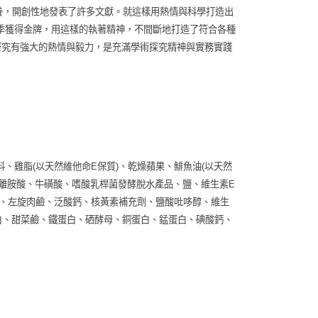
養，開創性地發表了許多文獻。就這樣用熱情與科學打造出
季獲得金牌，用這樣的執著精神，不間斷地打造了符合各種
研究有強大的熱情與毅力，是充滿學術探究精神與實務實踐
00，滿NT$2,000(含以上)免運費
、雞脂(以天然維他命E保質)、乾燥蘋果、鯡魚油(以天然
、離胺酸、牛磺酸、嗜酸乳桿菌發酵脫水產品、鹽、維生素E
胺明、左旋肉鹼、泛酸鈣、核黃素補充劑、鹽酸吡哆醇、維生
蛋白、甜菜鹼、鐵蛋白、硒酵母、銅蛋白、錳蛋白、碘酸鈣、