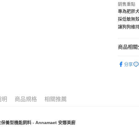
台新國
華泰商
玉山商
銷售重點
貨到付款
元大商
台灣樂
遠東國
台新國
專為肥胖
玉山商
永豐商
台灣樂
採低敏無殼
台新國
星展（
運送方式
台灣樂
讓狗狗維
中國信
全家取貨
每筆NT$7
商品相關分
付款後全
Annamae
分享
每筆NT$7
人氣商品
7-11取貨
▐ 犬專科
每筆NT$7
付款後7-1
說明
商品規格
相關推薦
每筆NT$7
新竹物流
保養型機能飼料 - Annamaet 安娜美廚
每筆NT$1
付款後門