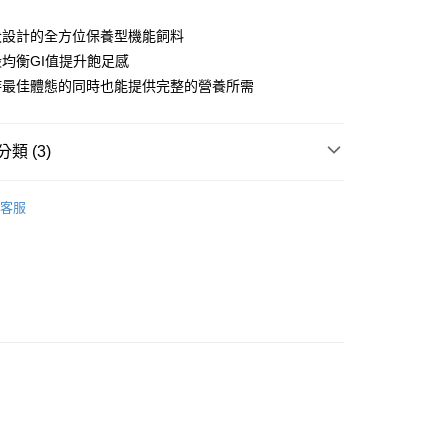
際商業銀行
中國信託商業銀行
業銀行
聯邦商業銀行
業銀行
星展（台灣）商業銀行
業銀行
永豐商業銀行
天信用卡公司
際商業銀行
元大商業銀行
際商業銀行
中國信託商業銀行
犬設計的全方位保養型機能飼料
業銀行
星展（台灣）商業銀行
業銀行
玉山商業銀行
天信用卡公司
均衡GI值提升飽足感
際商業銀行
中國信託商業銀行
台灣）商業銀行
台新國際商業銀行
天信用卡公司
持最佳體態的同時也能提供完整的營養所需
託商業銀行
台灣樂天信用卡公司
付款
0，滿NT$1,200(含以上)免運費
類 (3)
家取貨
t 安娜美廚
狗狗乾糧
客服
0，滿NT$1,200(含以上)免運費
推薦
付款
狗狗乾糧
0，滿NT$1,200(含以上)免運費
1取貨
0，滿NT$1,200(含以上)免運費
00，滿NT$2,000(含以上)免運費
市自取