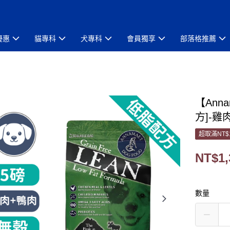
優惠
貓專科
犬專科
會員獨享
部落格推薦
【Ann
方]-雞
超取滿NT$
NT$1,
數量