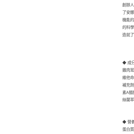
創辦人
了安
機能的
的科
造就
◆ 成
雞肉茸
維他命
補充劑
素A醋
絲蘭
◆ 營
蛋白質