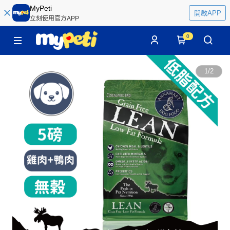
MyPeti
開啟APP
立刻使用官方APP
0
1
/
2