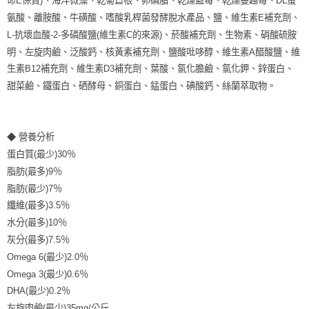
命E保質)、海洋微藻、乾菊苣根、卵磷脂、乾燥藍莓、乾燥蔓越莓、DL蛋
氨酸、離胺酸、牛磺酸、嗜酸乳桿菌發酵脫水產品、鹽、維生素E補充劑、
L-抗壞血酸-2-多磷酸鹽(維生素C的來源)、菸酸補充劑、生物素、硝酸硫胺
明、左旋肉鹼、泛酸鈣、核黃素補充劑、鹽酸吡哆醇、維生素A醋酸鹽、維
生素B12補充劑、維生素D3補充劑、葉酸、氯化膽鹼、氯化鉀、鋅蛋白、
甜菜鹼、鐵蛋白、硒酵母、銅蛋白、錳蛋白、碘酸鈣、絲蘭萃取物。
◆ 營養分析
蛋白質(最少)30％
脂肪(最多)9％
脂肪(最少)7％
纖維(最多)3.5％
水分(最多)10％
灰分(最多)7.5％
Omega 6(最少)2.0％
Omega 3(最少)0.6％
DHA(最少)0.2％
左旋肉鹼(最少)35mg/公斤