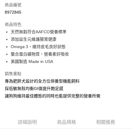
6 期 0 利率 每期
NT$230
21家銀行
合作金庫商業銀行
第一商業銀行
商品編號
華南商業銀行
彰化商業銀行
12 期 0 利率 每期
NT$115
21家銀行
合作金庫商業銀行
第一商業銀行
8972845
上海商業儲蓄銀行
台北富邦商業銀行
華南商業銀行
彰化商業銀行
24 期 0 利率 每期
NT$57
20家銀行
合作金庫商業銀行
第一商業銀行
國泰世華商業銀行
兆豐國際商業銀行
上海商業儲蓄銀行
台北富邦商業銀行
商品特色
華南商業銀行
彰化商業銀行
臺灣中小企業銀行
台中商業銀行
合作金庫商業銀行
第一商業銀行
超商取貨付款
國泰世華商業銀行
兆豐國際商業銀行
天然無穀符合AAFCO營養標準
上海商業儲蓄銀行
台北富邦商業銀行
匯豐（台灣）商業銀行
華泰商業銀行
華南商業銀行
彰化商業銀行
臺灣中小企業銀行
台中商業銀行
國泰世華商業銀行
兆豐國際商業銀行
添加益生元維護腸胃健康
聯邦商業銀行
遠東國際商業銀行
LINE Pay
上海商業儲蓄銀行
台北富邦商業銀行
匯豐（台灣）商業銀行
華泰商業銀行
臺灣中小企業銀行
台中商業銀行
元大商業銀行
永豐商業銀行
Omega 3，維持皮毛良好狀態
兆豐國際商業銀行
臺灣中小企業銀行
聯邦商業銀行
遠東國際商業銀行
匯豐（台灣）商業銀行
華泰商業銀行
Apple Pay
玉山商業銀行
星展（台灣）商業銀行
台中商業銀行
匯豐（台灣）商業銀行
螯合蛋白礦物質，營養素好吸收
元大商業銀行
永豐商業銀行
聯邦商業銀行
遠東國際商業銀行
台新國際商業銀行
中國信託商業銀行
華泰商業銀行
聯邦商業銀行
玉山商業銀行
星展（台灣）商業銀行
美國製造 Made in USA
貨到付款
元大商業銀行
永豐商業銀行
台灣樂天信用卡公司
遠東國際商業銀行
元大商業銀行
台新國際商業銀行
中國信託商業銀行
玉山商業銀行
星展（台灣）商業銀行
永豐商業銀行
玉山商業銀行
台灣樂天信用卡公司
銷售重點
台新國際商業銀行
中國信託商業銀行
運送方式
星展（台灣）商業銀行
台新國際商業銀行
專為肥胖犬設計的全方位保養型機能飼料
台灣樂天信用卡公司
中國信託商業銀行
台灣樂天信用卡公司
全家取貨付款
採低敏無殼均衡GI值提升飽足感
每筆NT$70，滿NT$1,200(含以上)免運費
讓狗狗維持最佳體態的同時也能提供完整的營養所需
付款後全家取貨
每筆NT$70，滿NT$1,200(含以上)免運費
詳細說明
商品規格
相關推薦
7-11取貨付款