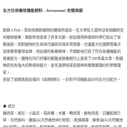
每筆NT$70，滿NT$1,200(含以上)免運費
付款後7-11取貨
全方位保養型機能飼料 - Annamaet 安娜美廚
每筆NT$70，滿NT$1,200(含以上)免運費
新竹物流
創辦人Rob，受到母親對寵物的鍾情所感染，在大學投入當時沒有相關研究
每筆NT$100，滿NT$2,000(含以上)免運費
的寵物營養，開創性地發表了許多文獻。就這樣用熱情與科學打造出了安
娜美廚，因對寵物的生長與代謝研究得非常透徹，也讓愛犬在國際雪橇犬
付款後門市自取
協會賽季獲得金牌，用這樣的執著精神，不間斷地打造了符合各種機能的
免運費
營養配方，團隊在同行評審的獸醫或營養期刊上發表了100多篇文章，對寵
貨到付款
物研究有強大的熱情與毅力，是充滿學術探究精神與實務實踐的科學實踐
家。
每筆NT$100，滿NT$2,000(含以上)免運費
造就了安娜美廚這樣的《金牌飼料》－針對不同機能設計的全方位配方。
◆ 成分
雞肉茸、豌豆、小扁豆、馬鈴薯、木薯、鴨肉茸、鯡魚肉茸、日曬乾燥芒
草、天然香料、雞脂(以天然維他命E保質)、乾燥蘋果、鯡魚油(以天然維他