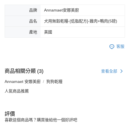
品牌
Annamaet安娜美廚
品名
犬用無穀乾糧-[低脂配方]-雞肉+鴨肉(5磅)
產地
美國
客服
商品相關分類 (3)
查看全部
Annamaet 安娜美廚
狗狗乾糧
人氣商品推薦
評價
喜歡這個商品嗎？購買後給他一個好評吧