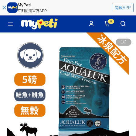
MyPeti
開啟APP
立刻使用官方APP
0
1
/
2