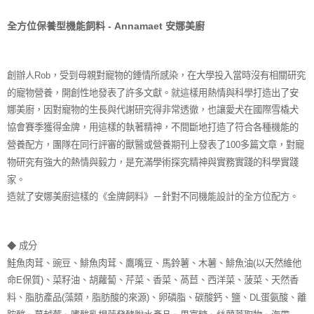
每筆NT$70，滿NT$1,200(含以上)免運費
付款後7-11取貨
全方位保養型機能飼料 - Annamaet 安娜美廚
每筆NT$70，滿NT$1,200(含以上)免運費
新竹物流
創辦人Rob，受到母親對寵物的鍾情所感染，在大學投入當時沒有相關研究
每筆NT$100，滿NT$2,000(含以上)免運費
的寵物營養，開創性地發表了許多文獻。就這樣用熱情與科學打造出了安
娜美廚，因對寵物的生長與代謝研究得非常透徹，也讓愛犬在國際雪橇犬
付款後門市自取
協會賽季獲得金牌，用這樣的執著精神，不間斷地打造了符合各種機能的
免運費
營養配方，團隊在同行評審的獸醫或營養期刊上發表了100多篇文章，對寵
貨到付款
物研究有強大的熱情與毅力，是充滿學術探究精神與實務實踐的科學實踐
每筆NT$100，滿NT$2,000(含以上)免運費
家。
造就了安娜美廚這樣的《金牌飼料》－針對不同機能設計的全方位配方。
◆ 成分
鮭魚肉茸、豌豆、鯡魚肉茸、鷹嘴豆、馬鈴薯、木薯、鯡魚油(以天然維他
命E保質)、菜籽油、胡蘿蔔、芹菜、香菜、萵苣、西洋菜、菠菜、天然香
料、脂肪產品(藻類，脂肪酸的來源)、卵磷脂、碳酸鈣、鹽、DL蛋氨酸、離