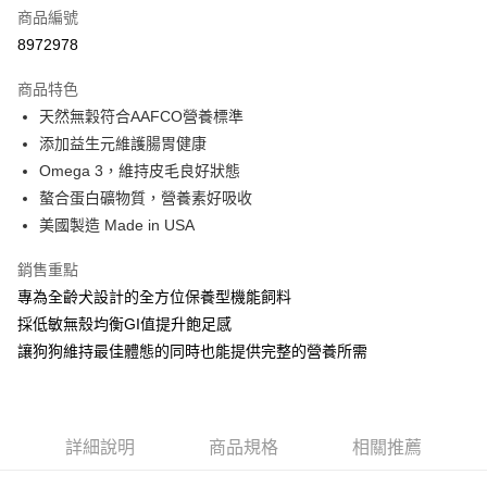
6 期 0 利率 每期
NT$230
21家銀行
合作金庫商業銀行
第一商業銀行
商品編號
華南商業銀行
彰化商業銀行
12 期 0 利率 每期
NT$115
21家銀行
合作金庫商業銀行
第一商業銀行
8972978
上海商業儲蓄銀行
台北富邦商業銀行
華南商業銀行
彰化商業銀行
24 期 0 利率 每期
NT$57
20家銀行
合作金庫商業銀行
第一商業銀行
國泰世華商業銀行
兆豐國際商業銀行
上海商業儲蓄銀行
台北富邦商業銀行
商品特色
華南商業銀行
彰化商業銀行
臺灣中小企業銀行
台中商業銀行
合作金庫商業銀行
第一商業銀行
超商取貨付款
國泰世華商業銀行
兆豐國際商業銀行
天然無穀符合AAFCO營養標準
上海商業儲蓄銀行
台北富邦商業銀行
匯豐（台灣）商業銀行
華泰商業銀行
華南商業銀行
彰化商業銀行
臺灣中小企業銀行
台中商業銀行
國泰世華商業銀行
兆豐國際商業銀行
添加益生元維護腸胃健康
聯邦商業銀行
遠東國際商業銀行
LINE Pay
上海商業儲蓄銀行
台北富邦商業銀行
匯豐（台灣）商業銀行
華泰商業銀行
臺灣中小企業銀行
台中商業銀行
元大商業銀行
永豐商業銀行
Omega 3，維持皮毛良好狀態
兆豐國際商業銀行
臺灣中小企業銀行
聯邦商業銀行
遠東國際商業銀行
匯豐（台灣）商業銀行
華泰商業銀行
Apple Pay
玉山商業銀行
星展（台灣）商業銀行
台中商業銀行
匯豐（台灣）商業銀行
螯合蛋白礦物質，營養素好吸收
元大商業銀行
永豐商業銀行
聯邦商業銀行
遠東國際商業銀行
台新國際商業銀行
中國信託商業銀行
華泰商業銀行
聯邦商業銀行
玉山商業銀行
星展（台灣）商業銀行
美國製造 Made in USA
貨到付款
元大商業銀行
永豐商業銀行
台灣樂天信用卡公司
遠東國際商業銀行
元大商業銀行
台新國際商業銀行
中國信託商業銀行
玉山商業銀行
星展（台灣）商業銀行
永豐商業銀行
玉山商業銀行
台灣樂天信用卡公司
銷售重點
台新國際商業銀行
中國信託商業銀行
運送方式
星展（台灣）商業銀行
台新國際商業銀行
專為全齡犬設計的全方位保養型機能飼料
台灣樂天信用卡公司
中國信託商業銀行
台灣樂天信用卡公司
全家取貨付款
採低敏無殼均衡GI值提升飽足感
每筆NT$70，滿NT$1,200(含以上)免運費
讓狗狗維持最佳體態的同時也能提供完整的營養所需
付款後全家取貨
每筆NT$70，滿NT$1,200(含以上)免運費
詳細說明
商品規格
相關推薦
7-11取貨付款