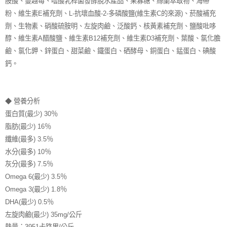
胺酸、蔓越莓、嗜酸乳桿菌發酵脫水產品、果寡糖、絲蘭萃取物、海帶
粉、維生素E補充劑、L-抗壞血酸-2-多磷酸鹽(維生素C的來源)、菸酸補充
劑、生物素、硝酸硫胺明、左旋肉鹼、泛酸鈣、核黃素補充劑、鹽酸吡哆
醇、維生素A醋酸鹽、維生素B12補充劑、維生素D3補充劑、葉酸、氯化膽
鹼、氯化鉀、鋅蛋白、甜菜鹼、鐵蛋白、硒酵母、銅蛋白、錳蛋白、碘酸
鈣。
◆ 營養分析
蛋白質(最少) 30％
脂肪(最少) 16％
纖維(最多) 3.5％
水分(最多) 10％
灰分(最多) 7.5％
Omega 6(最少) 3.5％
Omega 3(最少) 1.8％
DHA(最少) 0.5％
左旋肉鹼(最少) 35mg/公斤
熱量：3951卡路里/公斤