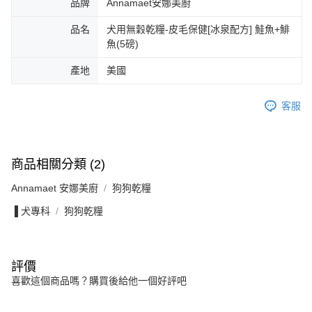
品牌
Annamaet安娜美廚
品名
犬用無穀乾糧-皮毛保健[冰泉配方] 鮭魚+鯡
魚(5磅)
產地
美國
客服
商品相關分類 (2)
Annamaet 安娜美廚
狗狗乾糧
▐ 犬專科
狗狗乾糧
評價
喜歡這個商品嗎？購買後給他一個好評吧