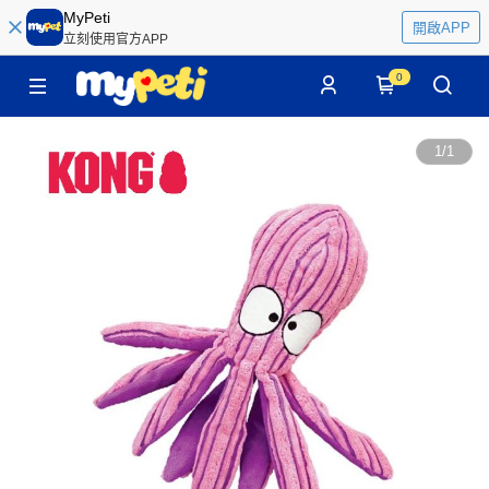
MyPeti
開啟APP
立刻使用官方APP
0
1
/
1