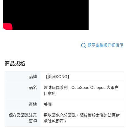
顯示電腦版詳細說明
商品規格
品牌
【美國KONG】
品名
趣味玩偶系列 - CuteSeas Octopus 大眼白
目章魚
產地
美國
保存及清洗注意
用以清水充分清洗，請放置於太陽無法直射
事項
處晾乾即可。