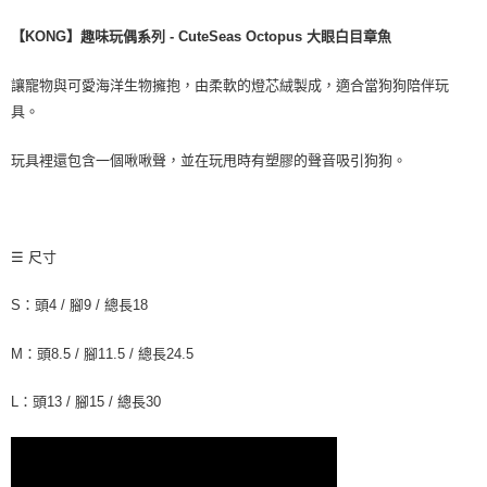
每筆NT$70，滿NT$1,200(含以上)免運費
【KONG】趣味玩偶系列 - CuteSeas Octopus 大眼白目章魚
7-11取貨付款
每筆NT$70，滿NT$1,200(含以上)免運費
讓寵物與可愛海洋生物擁抱，由柔軟的燈芯絨製成，適合當狗狗陪伴玩
具。
付款後7-11取貨
每筆NT$70，滿NT$1,200(含以上)免運費
玩具裡還包含一個啾啾聲，並在玩甩時有塑膠的聲音吸引狗狗。
新竹物流
每筆NT$100，滿NT$2,000(含以上)免運費
付款後門市自取
☰ 尺寸
免運費
S：頭4 / 腳9 / 總長18
貨到付款
M：頭8.5 / 腳11.5 / 總長24.5
每筆NT$100，滿NT$2,000(含以上)免運費
L：頭13 / 腳15 / 總長30