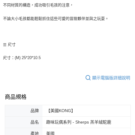
不同材質的構造，成功吸引毛孩的注意，
付款後7-11取貨
每筆NT$70，滿NT$1,200(含以上)免運費
不論大小毛孩都能輕鬆抓住這些可愛的冒險夥伴並與之玩耍。
新竹物流
每筆NT$100，滿NT$2,000(含以上)免運費
尺寸
☰
付款後門市自取
免運費
尺寸：(M)
25*20*10.5
貨到付款
每筆NT$100，滿NT$2,000(含以上)免運費
顯示電腦版詳細說明
商品規格
品牌
【美國KONG】
品名
趣味玩偶系列 - Sherps 羔羊絨駝鹿
產地
美國