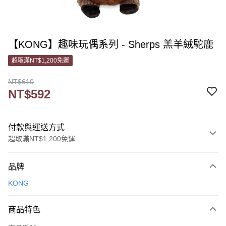
【KONG】趣味玩偶系列 - Sherps 羔羊絨駝鹿
超取滿NT$1,200免運
NT$610
NT$592
付款與運送方式
超取滿NT$1,200免運
付款方式
品牌
信用卡一次付款
KONG
信用卡分期付款
3 期 0 利率 每期
NT$197
21家銀行
商品特色
6 期 0 利率 每期
NT$98
21家銀行
合作金庫商業銀行
第一商業銀行