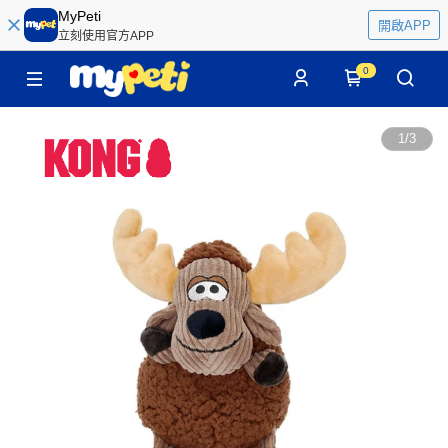
MyPeti
開啟APP
立刻使用官方APP
0
1
/
3