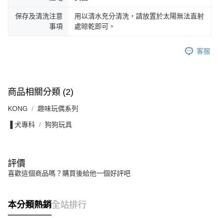
保存及清洗注意
用以清水充分清洗，請放置於太陽無法直射
事項
處晾乾即可。
客服
商品相關分類 (2)
KONG
趣味玩偶系列
▐ 犬專科
狗狗玩具
評價
喜歡這個商品嗎？購買後給他一個好評吧
本分類熱銷
全站排行