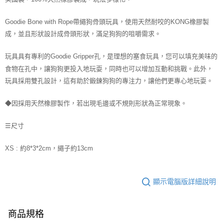
每筆NT$70，滿NT$1,200(含以上)免運費
Goodie Bone with Rope帶繩狗骨頭玩具，使用天然耐咬的KONG橡膠製
付款後7-11取貨
成，並且形狀設計成骨頭形狀，滿足狗狗的咀嚼需求。
每筆NT$70，滿NT$1,200(含以上)免運費
玩具具有專利的Goodie Gripper孔，是理想的塞食玩具，您可以填充美味的
新竹物流
食物在孔中，讓狗狗更投入地玩耍，同時也可以增加互動和挑戰。此外，
每筆NT$100，滿NT$2,000(含以上)免運費
玩具採用雙孔設計，這有助於鍛鍊狗狗的專注力，讓他們更專心地玩耍。
付款後門市自取
免運費
◆
因採用天然橡膠製作，若出現毛邊或不規則形狀為正常現象。
貨到付款
☰尺寸
每筆NT$100，滿NT$2,000(含以上)免運費
XS :
約8*3*2cm，繩子約13cm
顯示電腦版詳細說明
商品規格