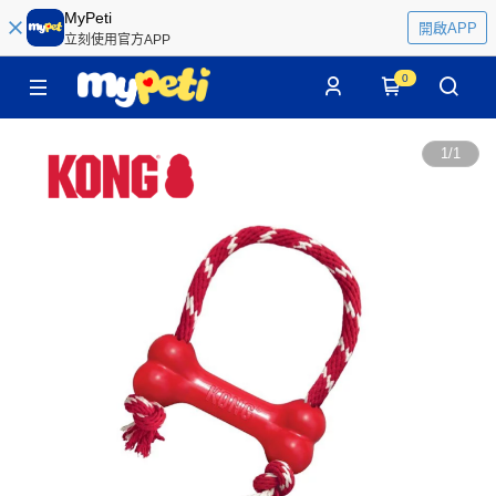
MyPeti
開啟APP
立刻使用官方APP
0
1
/
1