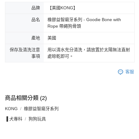
品牌
【美國KONG】
品名
橡膠益智磨牙系列 - Goodie Bone with
Rope 帶繩狗骨頭
產地
美國
保存及清洗注意
用以清水充分清洗，請放置於太陽無法直射
事項
處晾乾即可。
客服
商品相關分類 (2)
KONG
橡膠益智磨牙系列
▐ 犬專科
狗狗玩具