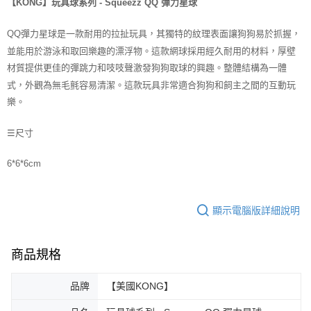
【KONG】玩具球系列 - Squeezz QQ 彈力星球
每筆NT$70，滿NT$1,200(含以上)免運費
QQ彈力星球是一款耐用的拉扯玩具，其獨特的紋理表面讓狗狗易於抓握，
付款後7-11取貨
並能用於游泳和取回樂趣的漂浮物。這款網球採用經久耐用的材料，厚壁
每筆NT$70，滿NT$1,200(含以上)免運費
材質提供更佳的彈跳力和吱吱聲激發狗狗取球的興趣。整體結構為一體
新竹物流
式，外觀為無毛氈容易清潔。這款玩具非常適合狗狗和飼主之間的互動玩
每筆NT$100，滿NT$2,000(含以上)免運費
樂。
付款後門市自取
☰尺寸
免運費
6*6*6cm
貨到付款
每筆NT$100，滿NT$2,000(含以上)免運費
顯示電腦版詳細說明
商品規格
品牌
【美國KONG】