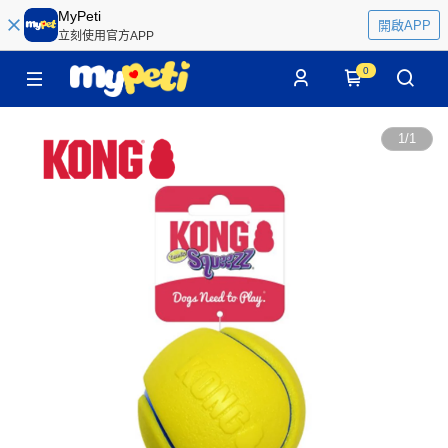
MyPeti
開啟APP
立刻使用官方APP
0
1
/
1