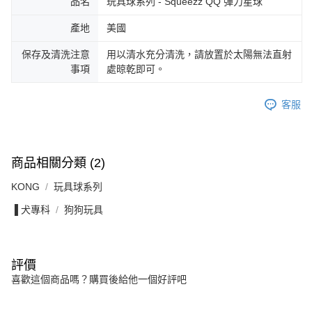
品名
玩具球系列 - Squeezz QQ 彈力星球
產地
美國
保存及清洗注意
用以清水充分清洗，請放置於太陽無法直射
事項
處晾乾即可。
客服
商品相關分類 (2)
KONG
玩具球系列
▐ 犬專科
狗狗玩具
評價
喜歡這個商品嗎？購買後給他一個好評吧