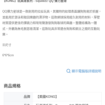
【KONG】玩具球系列 - Squeezz QQ 彈力星球
每筆NT$70，滿NT$1,200(含以上)免運費
QQ彈力星球是一款耐用的拉扯玩具，其獨特的紋理表面讓狗狗易於抓握，
付款後7-11取貨
並能用於游泳和取回樂趣的漂浮物。這款網球採用經久耐用的材料，厚壁
每筆NT$70，滿NT$1,200(含以上)免運費
材質提供更佳的彈跳力和吱吱聲激發狗狗取球的興趣。整體結構為一體
新竹物流
式，外觀為無毛氈容易清潔。這款玩具非常適合狗狗和飼主之間的互動玩
每筆NT$100，滿NT$2,000(含以上)免運費
樂。
付款後門市自取
☰尺寸
免運費
6*6*6cm
貨到付款
每筆NT$100，滿NT$2,000(含以上)免運費
顯示電腦版詳細說明
商品規格
品牌
【美國KONG】