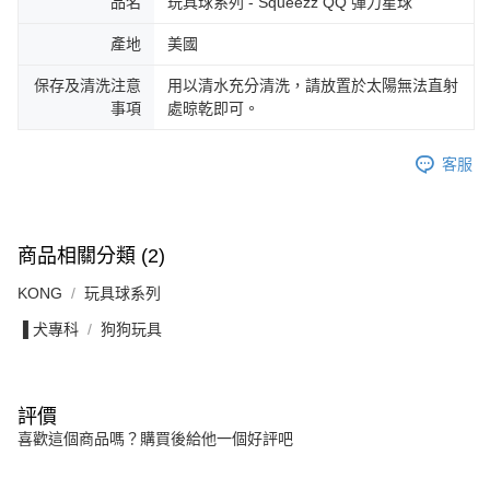
品名
玩具球系列 - Squeezz QQ 彈力星球
產地
美國
保存及清洗注意
用以清水充分清洗，請放置於太陽無法直射
事項
處晾乾即可。
客服
商品相關分類 (2)
KONG
玩具球系列
▐ 犬專科
狗狗玩具
評價
喜歡這個商品嗎？購買後給他一個好評吧