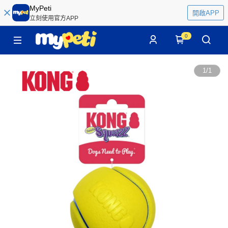
MyPeti
開啟APP
立刻使用官方APP
0
1
/
1