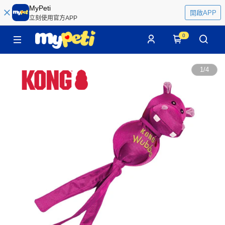
MyPeti
開啟APP
立刻使用官方APP
0
1
/
4