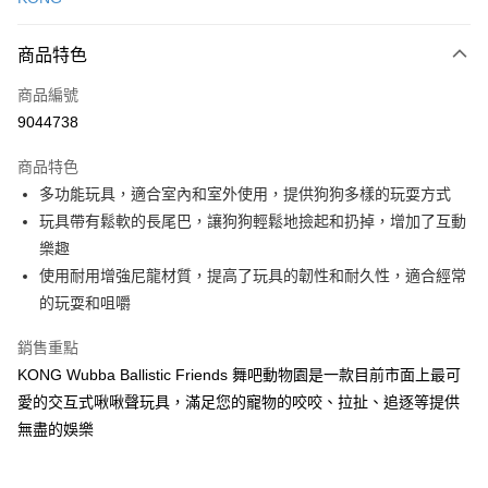
信用卡分期付款
3 期 0 利率 每期
NT$129
21家銀行
商品特色
6 期 0 利率 每期
NT$64
21家銀行
合作金庫商業銀行
第一商業銀行
商品編號
華南商業銀行
彰化商業銀行
12 期 0 利率 每期
NT$32
21家銀行
合作金庫商業銀行
第一商業銀行
9044738
上海商業儲蓄銀行
台北富邦商業銀行
華南商業銀行
彰化商業銀行
24 期 0 利率 每期
NT$16
20家銀行
合作金庫商業銀行
第一商業銀行
國泰世華商業銀行
兆豐國際商業銀行
上海商業儲蓄銀行
台北富邦商業銀行
商品特色
華南商業銀行
彰化商業銀行
臺灣中小企業銀行
台中商業銀行
合作金庫商業銀行
第一商業銀行
超商取貨付款
國泰世華商業銀行
兆豐國際商業銀行
多功能玩具，適合室內和室外使用，提供狗狗多樣的玩耍方式
上海商業儲蓄銀行
台北富邦商業銀行
匯豐（台灣）商業銀行
華泰商業銀行
華南商業銀行
彰化商業銀行
臺灣中小企業銀行
台中商業銀行
國泰世華商業銀行
兆豐國際商業銀行
玩具帶有鬆軟的長尾巴，讓狗狗輕鬆地撿起和扔掉，增加了互動
聯邦商業銀行
遠東國際商業銀行
LINE Pay
上海商業儲蓄銀行
台北富邦商業銀行
匯豐（台灣）商業銀行
華泰商業銀行
臺灣中小企業銀行
台中商業銀行
元大商業銀行
永豐商業銀行
樂趣
兆豐國際商業銀行
臺灣中小企業銀行
聯邦商業銀行
遠東國際商業銀行
匯豐（台灣）商業銀行
華泰商業銀行
Apple Pay
玉山商業銀行
星展（台灣）商業銀行
台中商業銀行
匯豐（台灣）商業銀行
使用耐用增強尼龍材質，提高了玩具的韌性和耐久性，適合經常
元大商業銀行
永豐商業銀行
聯邦商業銀行
遠東國際商業銀行
台新國際商業銀行
中國信託商業銀行
華泰商業銀行
聯邦商業銀行
玉山商業銀行
星展（台灣）商業銀行
的玩耍和咀嚼
貨到付款
元大商業銀行
永豐商業銀行
台灣樂天信用卡公司
遠東國際商業銀行
元大商業銀行
台新國際商業銀行
中國信託商業銀行
玉山商業銀行
星展（台灣）商業銀行
永豐商業銀行
玉山商業銀行
台灣樂天信用卡公司
銷售重點
台新國際商業銀行
中國信託商業銀行
運送方式
星展（台灣）商業銀行
台新國際商業銀行
KONG Wubba Ballistic Friends 舞吧動物園是一款目前市面上最可
台灣樂天信用卡公司
中國信託商業銀行
台灣樂天信用卡公司
全家取貨付款
愛的交互式啾啾聲玩具，滿足您的寵物的咬咬、拉扯、追逐等提供
每筆NT$70，滿NT$1,200(含以上)免運費
無盡的娛樂
付款後全家取貨