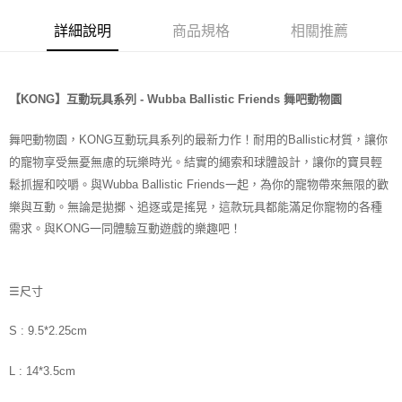
每筆NT$70，滿NT$1,200(含以上)免運費
詳細說明
商品規格
相關推薦
7-11取貨付款
每筆NT$70，滿NT$1,200(含以上)免運費
付款後7-11取貨
【KONG】互動玩具系列 - Wubba Ballistic Friends 舞吧動物園
每筆NT$70，滿NT$1,200(含以上)免運費
舞吧動物園，KONG互動玩具系列的最新力作！耐用的Ballistic材質，讓你
新竹物流
的寵物享受無憂無慮的玩樂時光。結實的繩索和球體設計，讓你的寶貝輕
每筆NT$100，滿NT$2,000(含以上)免運費
鬆抓握和咬嚼。與Wubba Ballistic Friends一起，為你的寵物帶來無限的歡
樂與互動。無論是拋擲、追逐或是搖晃，這款玩具都能滿足你寵物的各種
付款後門市自取
需求。與KONG一同體驗互動遊戲的樂趣吧！
免運費
貨到付款
☰尺寸
每筆NT$100，滿NT$2,000(含以上)免運費
S :
9.5*2.25cm
L : 14*3.5cm