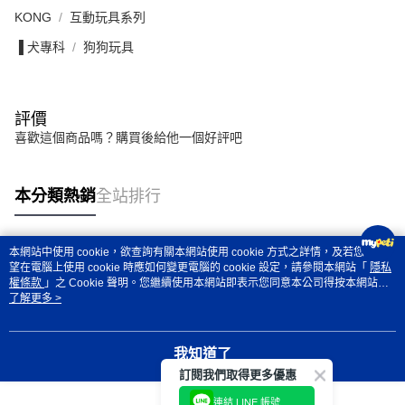
KONG
互動玩具系列
▐ 犬專科
狗狗玩具
評價
喜歡這個商品嗎？購買後給他一個好評吧
本分類熱銷
全站排行
本網站中使用 cookie，欲查詢有關本網站使用 cookie 方式之詳情，及若您不希
熱門標籤
望在電腦上使用 cookie 時應如何變更電腦的 cookie 設定，請參閱本網站「
隱私
權條款
」之 Cookie 聲明。您繼續使用本網站即表示您同意本公司得按本網站使
用條款之 Cookie 聲明使用 cookie。
了解更多 >
我知道了
訂閱我們取得更多優惠
連結 LINE 帳號