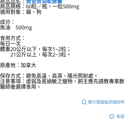
商品品名：
黃金魚油軟膠囊
商品規格：60粒／瓶，一粒500mg
適用對象：貓、狗
成分：
魚油 500mg
食用方式：
每日一次
體重20公斤以下，每次1~2粒；
21公斤以上，每次2~3粒。
原產地：加拿大
保存方式：避免高溫、高濕、陽光照射處。
注意事項：虛弱及易過敏之寵物，飼主應先請教專業獸
醫師後選擇食用。
顯示電腦版詳細說明
客服