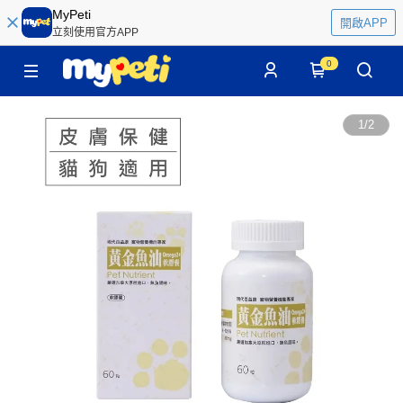
MyPeti
開啟APP
立刻使用官方APP
0
1
/
2