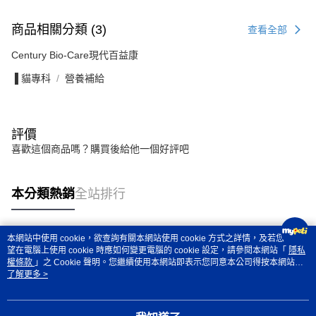
商品相關分類 (3)
查看全部
Century Bio-Care現代百益康
▐ 貓專科
營養補給
評價
喜歡這個商品嗎？購買後給他一個好評吧
本分類熱銷
全站排行
本網站中使用 cookie，欲查詢有關本網站使用 cookie 方式之詳情，及若您不希
熱門標籤
望在電腦上使用 cookie 時應如何變更電腦的 cookie 設定，請參閱本網站「
隱私
權條款
」之 Cookie 聲明。您繼續使用本網站即表示您同意本公司得按本網站使
用條款之 Cookie 聲明使用 cookie。
了解更多 >