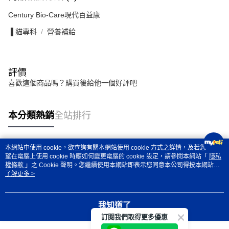
Century Bio-Care現代百益康
▐ 貓專科
營養補給
評價
喜歡這個商品嗎？購買後給他一個好評吧
本分類熱銷
全站排行
本網站中使用 cookie，欲查詢有關本網站使用 cookie 方式之詳情，及若您不希
熱門標籤
望在電腦上使用 cookie 時應如何變更電腦的 cookie 設定，請參閱本網站「
隱私
權條款
」之 Cookie 聲明。您繼續使用本網站即表示您同意本公司得按本網站使
用條款之 Cookie 聲明使用 cookie。
了解更多 >
我知道了
訂閱我們取得更多優惠