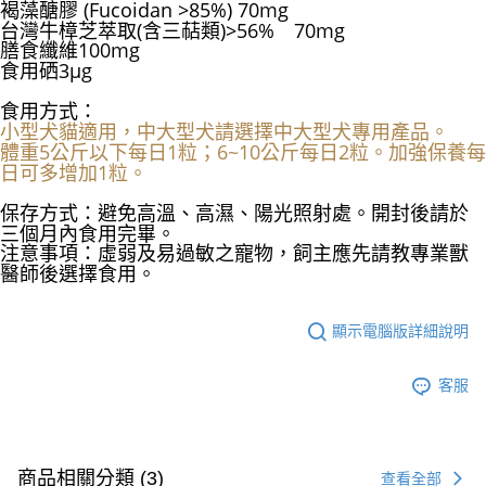
褐藻醣膠 (Fucoidan >85%) 70mg
台灣牛樟芝萃取(含三萜類)>56% 70mg
膳食纖維100mg
食用硒3μg
食用方式：
小型犬貓適用，中大型犬請選擇中大型犬專用產品。
體重5公斤以下每日1粒；6~10公斤每日2粒。加強保養每
日可多增加1粒。
保存方式：避免高溫、高濕、陽光照射處。開封後請於
三個月內食用完畢。
注意事項：虛弱及易過敏之寵物，飼主應先請教專業獸
醫師後選擇食用。
顯示電腦版詳細說明
客服
商品相關分類 (3)
查看全部