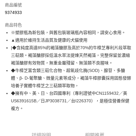
6 期 0 利率 每期
NT$298
21家銀行
合作金庫商業銀行
第一商業銀行
商品編號
華南商業銀行
彰化商業銀行
12 期 0 利率 每期
NT$149
21家銀行
合作金庫商業銀行
第一商業銀行
9374933
上海商業儲蓄銀行
台北富邦商業銀行
華南商業銀行
彰化商業銀行
24 期 0 利率 每期
NT$74
20家銀行
合作金庫商業銀行
第一商業銀行
國泰世華商業銀行
兆豐國際商業銀行
上海商業儲蓄銀行
台北富邦商業銀行
商品特色
華南商業銀行
彰化商業銀行
臺灣中小企業銀行
台中商業銀行
合作金庫商業銀行
第一商業銀行
超商取貨付款
國泰世華商業銀行
兆豐國際商業銀行
※塑膠瓶為新包裝，與舊包裝玻璃瓶內容相同，請安心食用。
上海商業儲蓄銀行
台北富邦商業銀行
匯豐（台灣）商業銀行
華泰商業銀行
華南商業銀行
彰化商業銀行
臺灣中小企業銀行
台中商業銀行
國泰世華商業銀行
兆豐國際商業銀行
▲適用於維持生活品質及健康的犬貓使用
聯邦商業銀行
遠東國際商業銀行
LINE Pay
上海商業儲蓄銀行
台北富邦商業銀行
匯豐（台灣）商業銀行
華泰商業銀行
臺灣中小企業銀行
台中商業銀行
元大商業銀行
永豐商業銀行
|◆含純度高達85%的褐藻醣膠及高於70%的牛樟芝專利片段萃取
兆豐國際商業銀行
臺灣中小企業銀行
聯邦商業銀行
遠東國際商業銀行
匯豐（台灣）商業銀行
華泰商業銀行
Apple Pay
玉山商業銀行
星展（台灣）商業銀行
台中商業銀行
匯豐（台灣）商業銀行
三萜類。褐藻醣膠採低溫水萃法提煉天然褐藻，完整保留並濃縮
元大商業銀行
永豐商業銀行
聯邦商業銀行
遠東國際商業銀行
台新國際商業銀行
中國信託商業銀行
華泰商業銀行
聯邦商業銀行
玉山商業銀行
星展（台灣）商業銀行
褐藻醣膠有效物質，無重金屬殘留、無藻類不良腥味。
貨到付款
元大商業銀行
永豐商業銀行
台灣樂天信用卡公司
遠東國際商業銀行
元大商業銀行
台新國際商業銀行
中國信託商業銀行
◆牛樟芝富含類三萜化合物、超氧歧化脢(SOD)、腺苷、多醣
玉山商業銀行
星展（台灣）商業銀行
永豐商業銀行
玉山商業銀行
台灣樂天信用卡公司
台新國際商業銀行
中國信託商業銀行
體、β- D-葡聚醣、微量元素等成分，褐藻牛樟膠囊採用固態發酵
運送方式
星展（台灣）商業銀行
台新國際商業銀行
台灣樂天信用卡公司
培養子實體牛樟芝之三萜類萃取物，
中國信託商業銀行
台灣樂天信用卡公司
全家取貨付款
◆擁有中、美、日、台四國專利（專利證號中CN1159432／美
每筆NT$70，滿NT$1,200(含以上)免運費
US6391615B／日JP3038731／台I226370），是極佳營養保健
付款後全家取貨
複方。
每筆NT$70，滿NT$1,200(含以上)免運費
7-11取貨付款
詳細說明
相關推薦