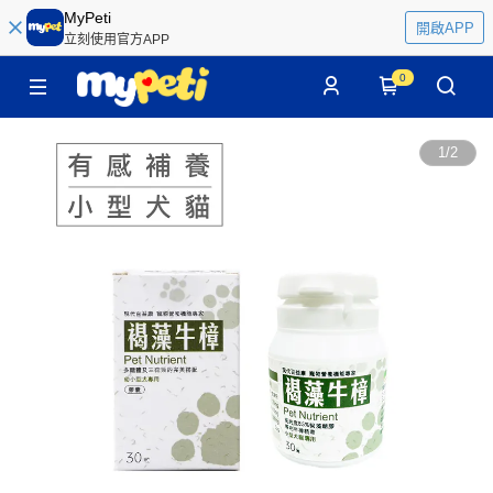
MyPeti
開啟APP
立刻使用官方APP
0
1
/
2