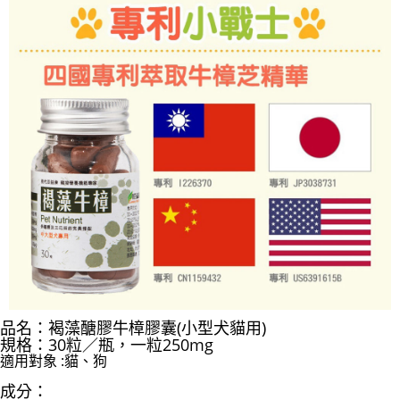
品名：
褐藻醣膠牛樟膠囊(小型犬貓用)
規格：30粒／瓶，
一粒
250mg
適用對象 :貓、狗
成分：