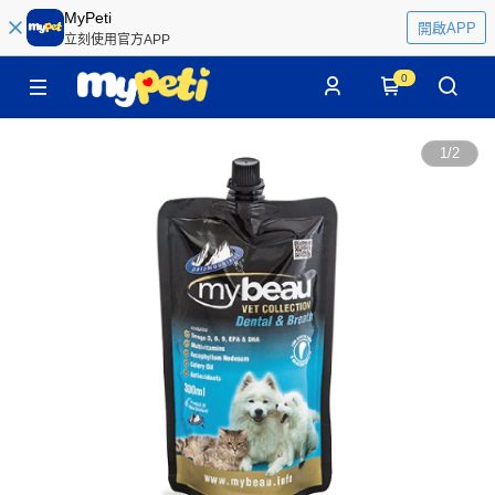
MyPeti
開啟APP
立刻使用官方APP
0
1
/
2