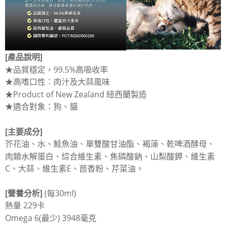
每筆NT$70，滿NT$1,200(含以上)免運費
付款後7-11取貨
每筆NT$70，滿NT$1,200(含以上)免運費
新竹物流
[產品說明]
每筆NT$100，滿NT$2,000(含以上)免運費
★品質穩定，99.5%高吸收率
★高嗜口性：肉汁及大蒜風味
付款後門市自取
★Product of New Zealand 紐西蘭製造
免運費
★適合對象：狗、貓
貨到付款
每筆NT$100，滿NT$2,000(含以上)免運費
[主要成分]
芥花油、水、鮭魚油、單雙酸甘油酯、褐藻、乾啤酒酵母、
肉類水解蛋白、綜合維生素、焦磷酸鈉、山梨酸鉀、維生素
C、大蒜、維生素E、茴香粉、芹菜油。
[營養分析]
(每30ml)
熱量 229卡
Omega 6(最少) 3948毫克