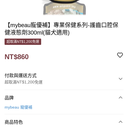
【mybeau寵優補】專業保健系列-護齒口腔保
健液態劑300ml(貓犬適用)
超取滿NT$1,200免運
NT$860
付款與運送方式
超取滿NT$1,200免運
付款方式
品牌
信用卡一次付款
mybeau 寵優補
信用卡分期付款
3 期 0 利率 每期
NT$286
21家銀行
商品特色