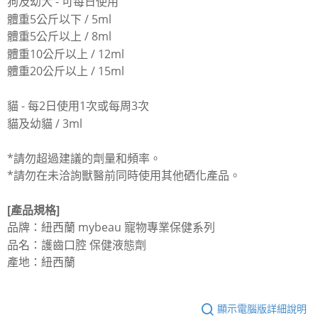
狗及幼犬 - 可每日使用
體重5公斤以下 / 5ml
體重5公斤以上 / 8ml
體重10公斤以上 / 12ml
體重20公斤以上 / 15ml
貓 - 每2日使用1次或每周3次
貓及幼貓 / 3ml
*請勿超過建議的劑量和頻率。
*請勿在未洽詢獸醫前同時使用其他硒化產品。
[產品規格]
品牌：紐西蘭 mybeau 寵物專業保健系列
品名：護齒口腔 保健液態劑
產地：紐西蘭
顯示電腦版詳細說明