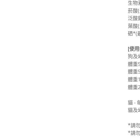
生物素
菸酸(
泛酸鈣
葉酸(
硒*(
[使用
狗及
體重5
體重5
體重1
體重2
貓 -
貓及幼
*請
*請