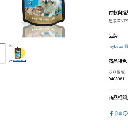
付款與運
超取滿NT$
付款方式
品牌
信用卡一
mybeau
信用卡分
商品特色
3 期 
商品編號
6 期 
合作金
9408981
華南商
12 期
合作金
上海商
華南商
24 期
合作金
國泰世
上海商
商品相關分
華南商
臺灣中
合作金
超商取貨
國泰世
上海商
匯豐（
華南商
臺灣中
Mybeau
國泰世
聯邦商
LINE Pay
上海商
分享
匯豐（
臺灣中
元大商
▐ 貓專科
兆豐國
聯邦商
匯豐（
Apple Pay
玉山商
台中商
元大商
▐ 犬專科
聯邦商