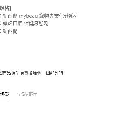
規格]
：紐西蘭 mybeau 寵物專業保健系列
：護齒口腔 保健液態劑
：紐西蘭
個商品嗎？購買後給他一個好評吧
熱銷
全站排行