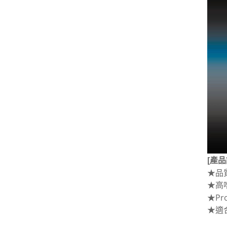
[產品
★品
★高
★Pro
★適