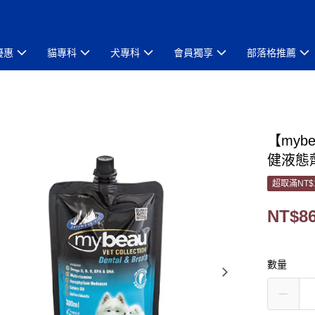
優惠
貓專科
犬專科
會員獨享
部落格推薦
【my
健液態劑
超取滿NT$
NT$8
數量