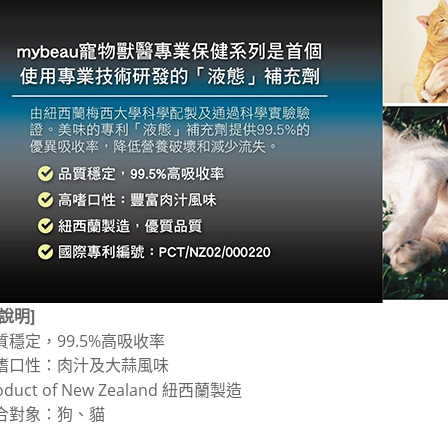
免運費
貨到付款
每筆NT$1
說明]
質穩定，99.5%高吸收率
嗜口性：肉汁及大蒜風味
duct of New Zealand 紐西蘭製造
合對象：狗、貓