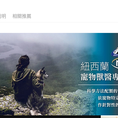
台新國
華泰商
玉山商
貨到付款
元大商
台灣樂
遠東國
台新國
玉山商
永豐商
台灣樂
說明
相關推薦
台新國
星展（
運送方式
台灣樂
中國信
全家取貨
每筆NT$7
付款後全
每筆NT$7
7-11取貨
每筆NT$7
付款後7-1
每筆NT$7
新竹物流
每筆NT$1
付款後門