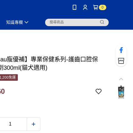
0
知識專欄
beau寵優補】專業保健系列-護齒口腔保
300ml(貓犬適用)
1,200免運
60