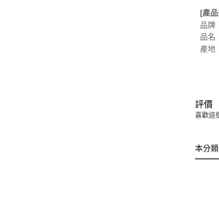
[產品
品牌
品名
產地
評價
喜歡這
本分類