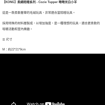
每筆NT$70，滿NT$1,200(含以上)免運費
【KONG】柔綿陪睡系列 - Cozie Tupper 啾啾米白小羊
7-11取貨付款
這是一款柔軟奢華的毛絨玩具，非常適合當陪睡玩具。
每筆NT$70，滿NT$1,200(含以上)免運費
適合更柔軟的
採用特殊的材料層製成，以增加強度，是一種理想的玩具，
付款後7-11取貨
咀嚼活動和室內樂趣。
每筆NT$70，滿NT$1,200(含以上)免運費
尺寸
☰
新竹物流
每筆NT$100，滿NT$2,000(含以上)免運費
M：
約22*21*9cm
付款後門市自取
免運費
貨到付款
每筆NT$100，滿NT$2,000(含以上)免運費