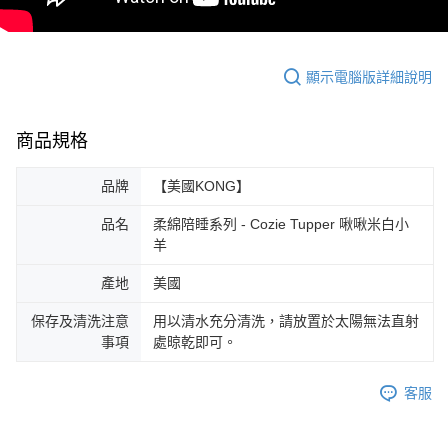
顯示電腦版詳細說明
商品規格
品牌
【美國KONG】
品名
柔綿陪睡系列 - Cozie Tupper 啾啾米白小
羊
產地
美國
保存及清洗注意
用以清水充分清洗，請放置於太陽無法直射
事項
處晾乾即可。
客服