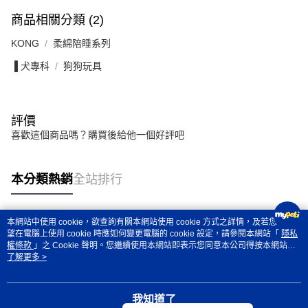
商品相關分類 (2)
KONG
柔綿陪睡系列
▐ 犬專科
狗狗玩具
評價
喜歡這個商品嗎？購買後給他一個好評吧
本分類熱銷
全站排行
本網站中使用 cookie，欲查詢有關本網站使用 cookie 方式之詳情，及若您不希
熱門標籤
望在電腦上使用 cookie 時應如何變更電腦的 cookie 設定，請參閱本網站「
隱私
權條款
」之 Cookie 聲明。您繼續使用本網站即表示您同意本公司得按本網站使
用條款之 Cookie 聲明使用 cookie。
了解更多 >
我知道了