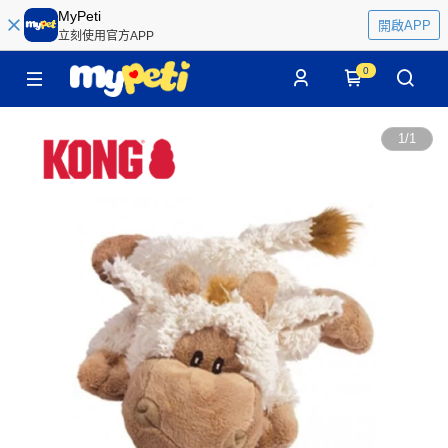
MyPeti
開啟APP
立刻使用官方APP
0
1
/
1