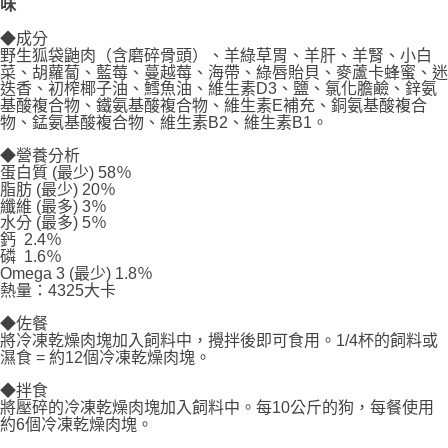
味
每筆NT$70，滿NT$1,200(含以上)免運費
◆成分
付款後7-11取貨
野生狐袋鼬肉（含磨碎骨頭）、羊綠草胃、羊肝、羊腎、小白
菜、胡蘿蔔、藍莓、蔓越莓、海帶、綠唇貽貝、麥蘆卡蜂蜜、迷
每筆NT$70，滿NT$1,200(含以上)免運費
迭香、初榨椰子油、鱈魚油、維生素D3、鹽、氯化膽鹼、鋅氨
基酸複合物、鐵氨基酸複合物、維生素E補充、銅氨基酸複合
新竹物流
物、錳氨基酸複合物、維生素B2、維生素B1。
每筆NT$100，滿NT$2,000(含以上)免運費
◆營養分析
蛋白質 (最少) 58％
付款後門市自取
脂肪 (最少) 20％
纖維 (最多) 3％
免運費
水分 (最多) 5％
鈣 2.4％
貨到付款
磷 1.6％
每筆NT$100，滿NT$2,000(含以上)免運費
Omega 3 (最少) 1.8％
熱量：4325大卡
◆佐餐
將冷凍乾燥肉塊加入飼料中，攪拌後即可食用。1/4杯的飼料或
濕食 = 約12個冷凍乾燥肉塊。
◆拌食
將壓碎的冷凍乾燥肉塊加入飼料中。每10公斤的狗，每餐使用
約6個冷凍乾燥肉塊。