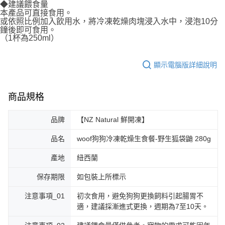
◆建議餵食量
本產品可直接食用。
或依照比例加入飲用水，將冷凍乾燥肉塊浸入水中，浸泡10分
鐘後即可食用。
（1杯為250ml）
顯示電腦版詳細說明
商品規格
品牌
【NZ Natural 鮮開凍】
品名
woof狗狗冷凍乾燥生食餐-野生狐袋鼬 280g
產地
紐西蘭
保存期限
如包裝上所標示
注意事項_01
初次食用，避免狗狗更換飼料引起腸胃不
適，建議採漸進式更換，週期為7至10天。