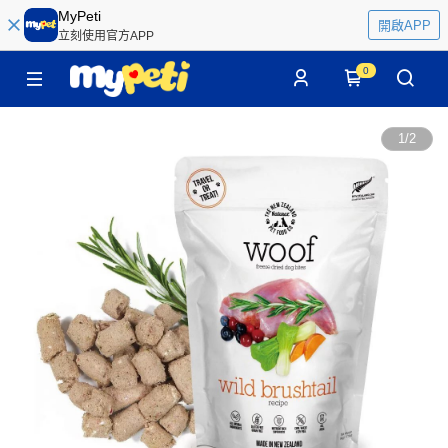
MyPeti
開啟APP
立刻使用官方APP
0
1
/
2