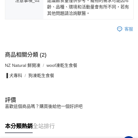
注意事項_02
建議餵食量僅供參考。寵物的需求可能因年
齡、品種、環境和活動量會有所不同，若有
其他問題請洽詢獸醫。
客服
商品相關分類 (2)
NZ Natural 鮮開凍
woof凍乾生食餐
▐ 犬專科
狗凍乾生食餐
評價
喜歡這個商品嗎？購買後給他一個好評吧
本分類熱銷
全站排行