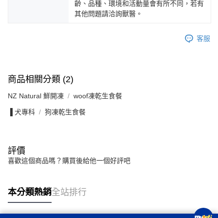
齡、品種、環境和活動量會有所不同，若有
其他問題請洽詢獸醫。
客服
商品相關分類 (2)
NZ Natural 鮮開凍
woof凍乾生食餐
▐ 犬專科
狗凍乾生食餐
評價
喜歡這個商品嗎？購買後給他一個好評吧
本分類熱銷
全站排行