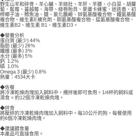
野生山羊和碎骨、羊心臟、羊綠肚、羊肝、羊腰、小白菜、胡蘿
每筆NT$70，滿NT$1,200(含以上)免運費
蔔、藍莓、蔓越莓、海帶、綠唇貽貝、麥蘆卡蜂蜜、迷迭香、初
榨椰子油、鱈魚油、鹽、氯化膽鹼、鋅氨基酸複合物、鐵氨基酸
付款後7-11取貨
複合物、維生素E補充劑、銅氨基酸複合物、錳氨基酸複合物、
每筆NT$70，滿NT$1,200(含以上)免運費
維生素B2、維生素 B1、維生素D3。
新竹物流
◆營養分析
蛋白質 (最少) 44％
每筆NT$100，滿NT$2,000(含以上)免運費
脂肪 (最少) 26％
纖維 (最多) 3％
付款後門市自取
水分 (最多) 5％
鈣 1.2％
免運費
磷 1.0％
Omega 3 (最少) 0.8％
貨到付款
熱量：4534大卡
每筆NT$100，滿NT$2,000(含以上)免運費
◆佐餐
將冷凍乾燥肉塊加入飼料中，攪拌後即可食用。1/4杯的飼料或
濕食 = 約12個冷凍乾燥肉塊。
◆拌食
將壓碎的冷凍乾燥肉塊加入飼料中。每10公斤的狗，每餐使用
約6個冷凍乾燥肉塊。
◆建議餵食量
本產品可直接食用。