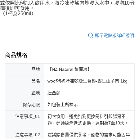
或依照比例加入飲用水，將冷凍乾燥肉塊浸入水中，浸泡10分
鐘後即可食用。
（1杯為250ml）
顯示電腦版詳細說明
商品規格
品牌
【NZ Natural 鮮開凍】
品名
woof狗狗冷凍乾燥生食餐-野生山羊肉 1kg
產地
紐西蘭
保存期限
如包裝上所標示
注意事項_01
初次食用，避免狗狗更換飼料引起腸胃不
適，建議採漸進式更換，週期為7至10天。
注意事項_02
建議餵食量僅供參考。寵物的需求可能因年