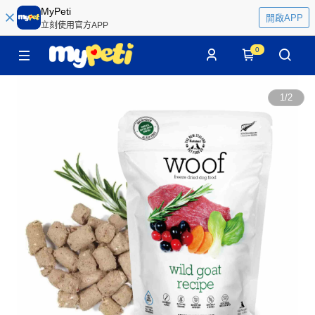
MyPeti
開啟APP
立刻使用官方APP
0
1
/
2